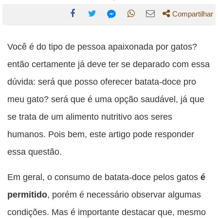
Compartilhar
Compartilhe
Compartilhe
Compartilhe
Compartilhe
Compartilhe
esta
esta
esta
esta
Você é do tipo de pessoa apaixonada por gatos?
esta
publicação
publicação
publicação
publicação
publicação
então certamente já deve ter se deparado com essa
com
com
com
com
com
dúvida: será que posso oferecer batata-doce pro
Facebook
Twitter
WhatsApp
Email
Messenger
meu gato? será que é uma opção saudável, já que
se trata de um alimento nutritivo aos seres
humanos. Pois bem, este artigo pode responder
essa questão.
Em geral, o consumo de batata-doce pelos gatos
é
permitido
, porém é necessário observar algumas
condições. Mas é importante destacar que, mesmo