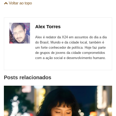
são
Voltar ao topo
esta
esta
esta
esta
esta
esta
para
publicação
publicação
publicação
publicação
publicação
publicação
links
com
com
com
com
com
com
de
Alex Torres
Email
Facebook
Twitter
WhatsApp
LinkedIn
Messenger
sites
Alex é redator da X24 em assuntos do dia a dia
externos
do Brasil, Mundo e da cidade local, também é
um forte conhecedor de política. Hoje faz parte
de
de grupos de jovens da cidade comprometidos
redes
com a ação social e desenvolvimento humano.
sociais
Posts relacionados