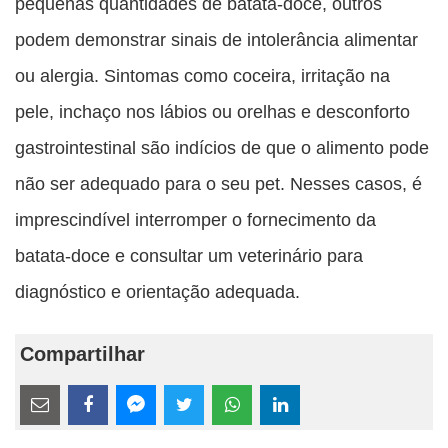
pequenas quantidades de batata-doce, outros
podem demonstrar sinais de intolerância alimentar
ou alergia. Sintomas como coceira, irritação na
pele, inchaço nos lábios ou orelhas e desconforto
gastrointestinal são indícios de que o alimento pode
não ser adequado para o seu pet. Nesses casos, é
imprescindível interromper o fornecimento da
batata-doce e consultar um veterinário para
diagnóstico e orientação adequada.
Compartilhar
Estes
links
Compartilhe
Compartilhe
Compartilhe
Compartilhe
Compartilhe
Compartilhe