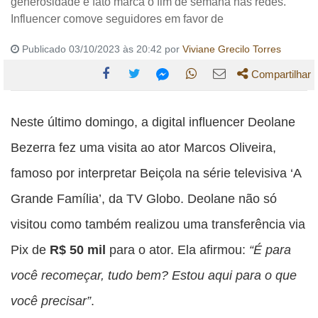
generosidade e fato marca o fim de semana nas redes.
Influencer comove seguidores em favor de
Publicado 03/10/2023 às 20:42 por
Viviane Grecilo Torres
Compartilhar
Compartilhe
Compartilhe
Compartilhe
Compartilhe
Compartilhe
esta
esta
esta
esta
Neste último domingo, a digital influencer Deolane
esta
publicação
publicação
publicação
publicação
publicação
Bezerra fez uma visita ao ator Marcos Oliveira,
com
com
com
com
com
famoso por interpretar Beiçola na série televisiva ‘A
Facebook
Twitter
WhatsApp
Email
Messenger
Grande Família’, da TV Globo. Deolane não só
visitou como também realizou uma transferência via
Pix de
R$ 50 mil
para o ator. Ela afirmou:
“É para
você recomeçar, tudo bem? Estou aqui para o que
você precisar”
.