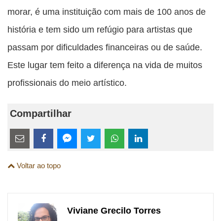
morar, é uma instituição com mais de 100 anos de
história e tem sido um refúgio para artistas que
passam por dificuldades financeiras ou de saúde.
Este lugar tem feito a diferença na vida de muitos
profissionais do meio artístico.
Compartilhar
Estes
links
Compartilhe
Compartilhe
Compartilhe
Compartilhe
Compartilhe
Compartilhe
são
Voltar ao topo
esta
esta
esta
esta
esta
esta
para
publicação
publicação
publicação
publicação
publicação
publicação
links
com
com
com
com
com
com
de
Viviane Grecilo Torres
Email
Facebook
Twitter
WhatsApp
LinkedIn
Messenger