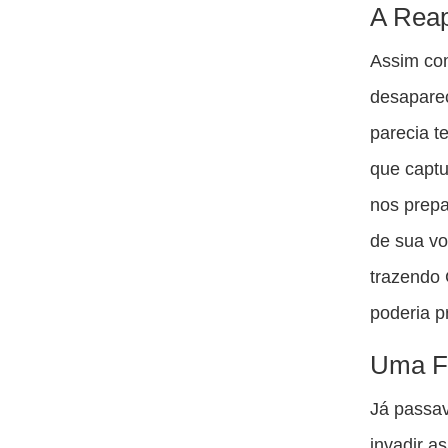
A Reap
Assim com
desapare
parecia t
que captu
nos prep
de sua vo
trazendo 
poderia p
Uma Fo
Já passa
invadir a