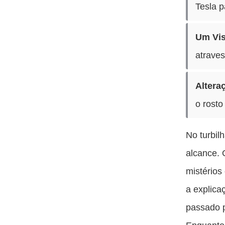
Tesla p
Um Vis
atraves
Alteraç
o rosto
No turbil
alcance. 
mistérios
a explica
passado p