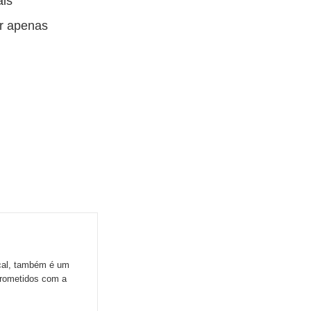
ais
ar apenas
ocal, também é um
prometidos com a