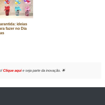
arantida: ideias
ara fazer no Dia
ças
o!
Clique aqui
e seja parte da inovação. 🌟