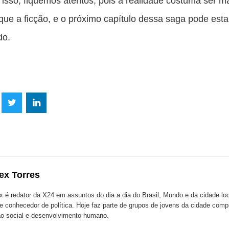
isso, fiquemos atentos, pois a realidade costuma ser m
que a ficção, e o próximo capítulo dessa saga pode est
do.
lhe
Compartilhe
Compartilhe
mpartilhe
esta
esta
ta
ão
publicação
publicação
blicação
com
com
m
ex Torres
k
Twitter
LinkedIn
ssenger
x é redator da X24 em assuntos do dia a dia do Brasil, Mundo e da cidade l
te conhecedor de política. Hoje faz parte de grupos de jovens da cidade com
o social e desenvolvimento humano.