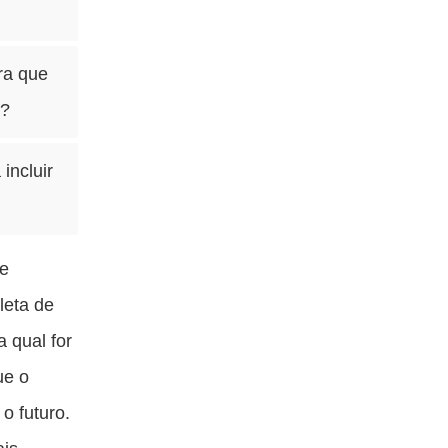
ra que
s?
incluir
de
leta de
 qual for
ue o
o futuro.