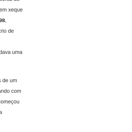
a em xeque
898
,
rio de
ardava uma
s de um
tando com
omeçou
a
s