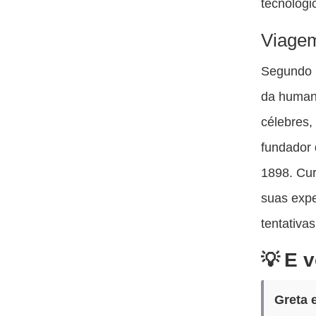
tecnológi
Viagem
Segundo p
da human
célebres,
fundador
1898. Cu
suas expe
tentativa
E v
Greta 