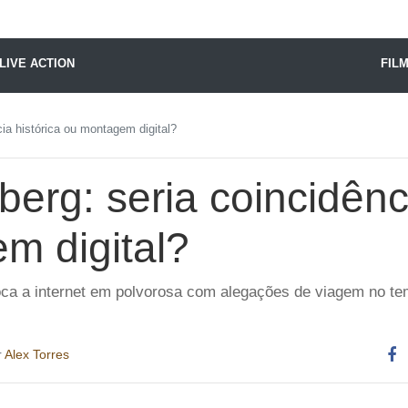
X24 Notícias
LIVE ACTION
FIL
ia histórica ou montagem digital?
erg: seria coincidênci
m digital?
ca a internet em polvorosa com alegações de viagem no tem
r
Alex Torres
Co