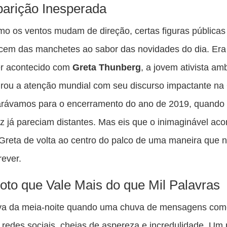
es
arição Inesperada
pu
o os ventos mudam de direção, certas figuras públicas
c
cem das manchetes ao sabor das novidades do dia. Era
F
er acontecido com
Greta Thunberg
, a jovem ativista am
rou a atenção mundial com seu discurso impactante na
arávamos para o encerramento do ano de 2019, quando
z já pareciam distantes. Mas eis que o inimaginável aco
Greta de volta ao centro do palco de uma maneira que 
rever.
to que Vale Mais do que Mil Palavras
va da meia-noite quando uma chuva de mensagens com
s redes sociais, cheias de aspereza e incredulidade. Um 