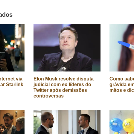
nados
ternet via
Elon Musk resolve disputa
Como sabe
iar Starlink
judicial com ex-líderes do
grávida em
Twitter após demissões
mitos e di
controversas