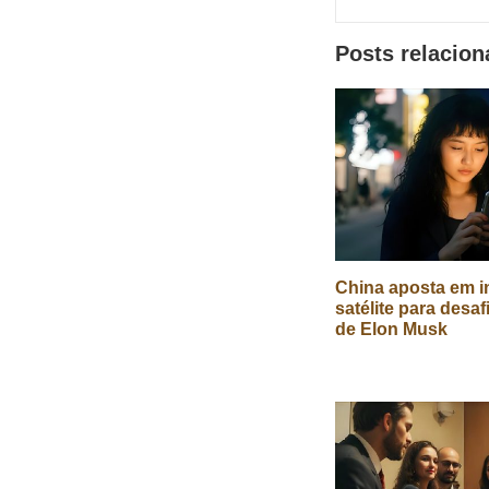
redes
Posts relacio
sociais
China aposta em in
satélite para desaf
de Elon Musk