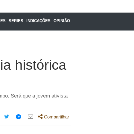
MES
SERIES
INDICAÇÕES
OPINIÃO
a histórica
po. Será que a jovem ativista
Compartilhar
mpartilhe
Compartilhe
Compartilhe
Compartilhe