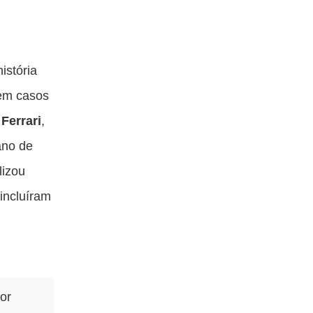
istória
 em casos
Ferrari
,
ano de
lizou
incluíram
por