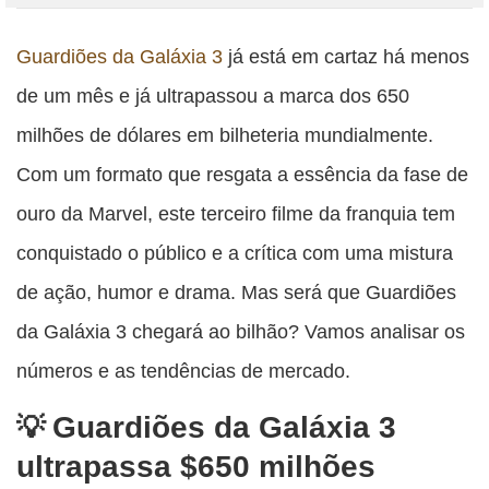
Compartilhe
Compartilhe
Compartilhe
Compartilhe
Compartilhe
esta
esta
esta
esta
Guardiões da Galáxia 3
já está em cartaz há menos
esta
publicação
publicação
publicação
publicação
publicação
de um mês e já ultrapassou a marca dos 650
com
com
com
com
com
milhões de dólares em bilheteria mundialmente.
Facebook
Twitter
WhatsApp
Email
Messenger
Com um formato que resgata a essência da fase de
ouro da Marvel, este terceiro filme da franquia tem
conquistado o público e a crítica com uma mistura
de ação, humor e drama. Mas será que Guardiões
da Galáxia 3 chegará ao bilhão? Vamos analisar os
números e as tendências de mercado.
Guardiões da Galáxia 3
ultrapassa $650 milhões