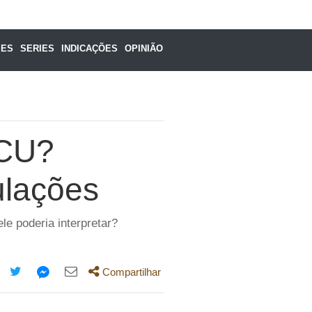
MES
SERIES
INDICAÇÕES
OPINIÃO
MCU?
ulações
e poderia interpretar?
Compartilhar
mpartilhe
Compartilhe
Compartilhe
Compartilhe