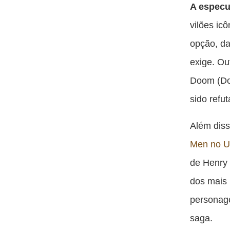
A especu
vilões ic
opção, da
exige. Ou
Doom (Do
sido refu
Além diss
Men no 
de Henry 
dos mais
personag
saga.