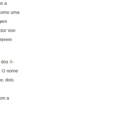
os a
e como uma
agem
ctor Von
 terem
o dos
X-
s. O nome
e, dois
com a