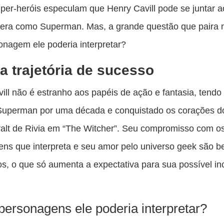
es
per-heróis especulam que Henry Cavill pode se juntar
pu
era como Superman. Mas, a grande questão que paira n
c
onagem ele poderia interpretar?
F
 trajetória de sucesso
ill não é estranho aos papéis de ação e fantasia, tendo 
 Superman por uma década e conquistado os corações d
alt de Rivia em “The Witcher”. Seu compromisso com o
ns que interpreta e seu amor pelo universo geek são 
s, o que só aumenta a expectativa para sua possível in
personagens ele poderia interpretar?