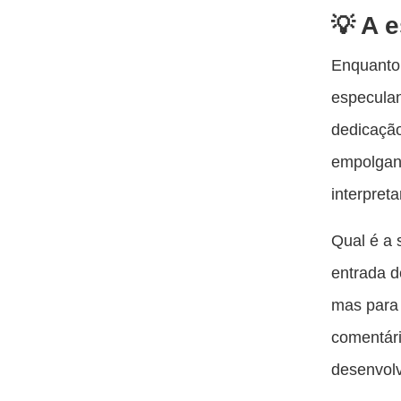
A e
Enquanto 
especulan
dedicação
empolgan
interpreta
Qual é a 
entrada d
mas para 
comentár
desenvol