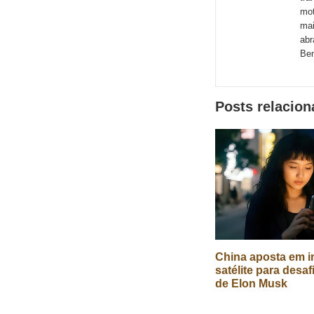
de
mot
mai
redes
abr
sociais
Bem
Posts relacio
China aposta em in
satélite para desaf
de Elon Musk