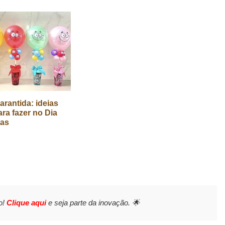
arantida: ideias
ara fazer no Dia
ças
o!
Clique aqui
e seja parte da inovação. 🌟