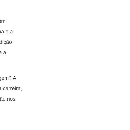
uem
ma e a
dição
a a
agem? A
 carreira,
ião nos
e