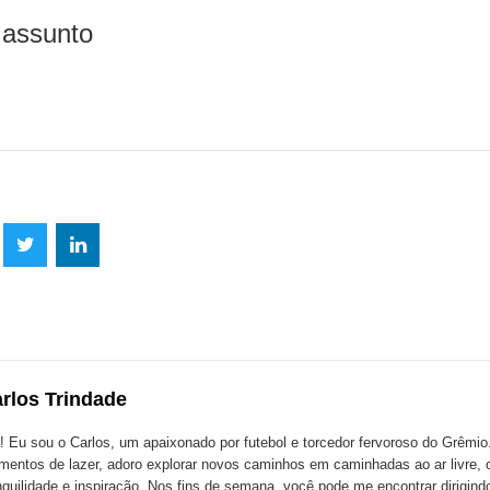
 assunto
lhe
Compartilhe
Compartilhe
mpartilhe
esta
esta
ta
ão
publicação
publicação
blicação
com
com
m
rlos Trindade
k
Twitter
LinkedIn
ssenger
! Eu sou o Carlos, um apaixonado por futebol e torcedor fervoroso do Grêmi
entos de lazer, adoro explorar novos caminhos em caminhadas ao ar livre, 
nquilidade e inspiração. Nos fins de semana, você pode me encontrar dirigin