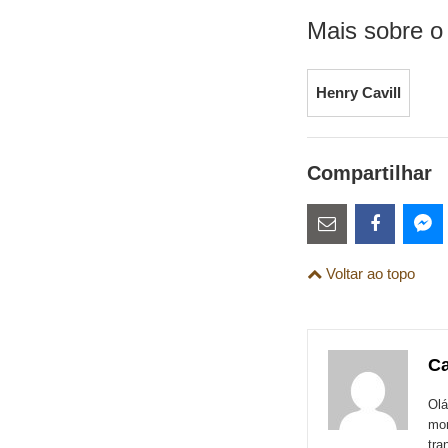
Mais sobre o
Henry Cavill
Compartilhar
Estes
links
Compartilhe
Comparti
Co
Voltar ao topo
são
esta
esta
es
para
publicação
publicaç
pu
links
com
com
co
Ca
de
Email
Faceboo
Me
sites
Olá
mom
externos
tra