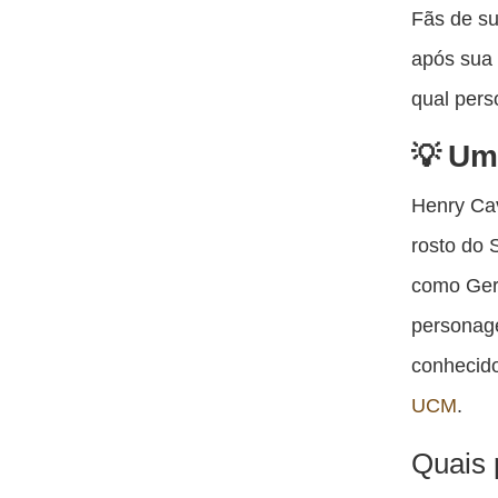
Fãs de su
após sua 
qual pers
Uma
Henry Cav
rosto do
como Ger
personage
conhecido
UCM
.
Quais 