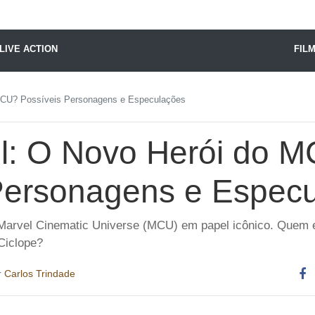
X24 Notícias
LIVE ACTION
FIL
 MCU? Possíveis Personagens e Especulações
ll: O Novo Herói do 
Personagens e Espec
 Marvel Cinematic Universe (MCU) em papel icônico. Quem el
 Ciclope?
r
Carlos Trindade
Co