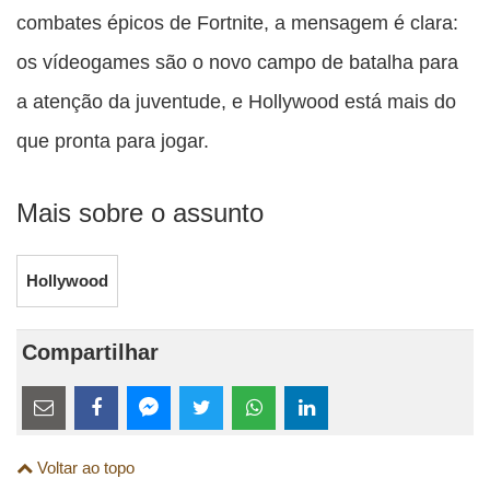
combates épicos de Fortnite, a mensagem é clara:
os vídeogames são o novo campo de batalha para
a atenção da juventude, e Hollywood está mais do
que pronta para jogar.
Mais sobre o assunto
Hollywood
Compartilhar
Estes
links
Compartilhe
Compartilhe
Compartilhe
Compartilhe
Compartilhe
Compartilhe
são
Voltar ao topo
esta
esta
esta
esta
esta
esta