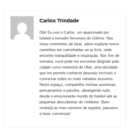
para
publicação
publicação
publicação
publicação
publicação
publicação
links
com
com
com
com
com
com
de
Carlos Trindade
Email
Facebook
Twitter
WhatsApp
LinkedIn
Messenger
sites
Olá! Eu sou o Carlos, um apaixonado por
externos
futebol e torcedor fervoroso do Grêmio. Nos
meus momentos de lazer, adoro explorar novos
de
caminhos em caminhadas ao ar livre, onde
redes
encontro tranquilidade e inspiração. Nos fins de
semana, você pode me encontrar dirigindo pela
sociais
cidade como motorista de Uber, uma atividade
que me permite conhecer pessoas incríveis e
conversar sobre os mais variados assuntos.
Neste espaço, compartilho minhas aventuras,
pensamentos e paixões, abrangendo tudo,
desde o emocionante mundo do futebol até as
pequenas descobertas do cotidiano. Bem-
vindo(a) ao meu universo de esporte, passeios
e boas conversas!