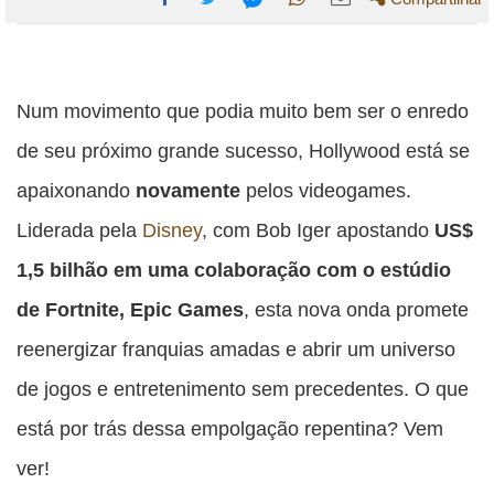
Compartilhe
Compartilhe
Compartilhe
Compartilhe
Compartilhe
esta
esta
esta
esta
esta
publicação
publicação
publicação
publicação
publicação
Num movimento que podia muito bem ser o enredo
com
com
com
com
com
de seu próximo grande sucesso, Hollywood está se
Facebook
Twitter
WhatsApp
Email
Messenger
apaixonando
novamente
pelos videogames.
Liderada pela
Disney
, com Bob Iger apostando
US$
1,5 bilhão em uma colaboração com o estúdio
de Fortnite, Epic Games
, esta nova onda promete
reenergizar franquias amadas e abrir um universo
de jogos e entretenimento sem precedentes. O que
está por trás dessa empolgação repentina? Vem
ver!