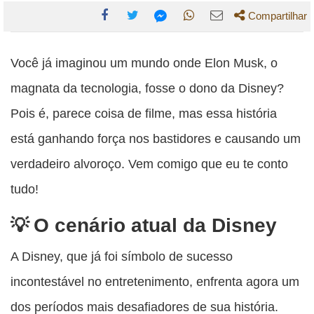
Compartilhar
Compartilhe
Compartilhe
Compartilhe
Compartilhe
Compartilhe
esta
esta
esta
esta
Você já imaginou um mundo onde Elon Musk, o
esta
publicação
publicação
publicação
publicação
publicação
magnata da tecnologia, fosse o dono da Disney?
com
com
com
com
com
Pois é, parece coisa de filme, mas essa história
Facebook
Twitter
WhatsApp
Email
Messenger
está ganhando força nos bastidores e causando um
verdadeiro alvoroço. Vem comigo que eu te conto
tudo!
O cenário atual da Disney
A Disney, que já foi símbolo de sucesso
incontestável no entretenimento, enfrenta agora um
dos períodos mais desafiadores de sua história.