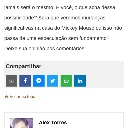
jamais será o mesmo. E você, o que acha dessa
possibilidade? Será que veremos mudanças
significativas na casa do Mickey Mouse ou isso não
passa de uma especulação sem fundamento?
Deixe sua opinião nos comentários!
Compartilhar
Estes
links
Compartilhe
Compartilhe
Compartilhe
Compartilhe
Compartilhe
Compartilhe
são
Voltar ao topo
esta
esta
esta
esta
esta
esta
para
publicação
publicação
publicação
publicação
publicação
publicação
links
com
com
com
com
com
com
de
Alex Torres
Email
Facebook
Twitter
WhatsApp
LinkedIn
Messenger