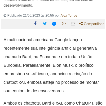
desenvolvimento.
Publicado 21/08/2023 às 20:55 por
Alex Torres
Compartilhar
Compartilhe
Compartilhe
Compartilhe
Compartilhe
Compartilhe
esta
esta
esta
esta
A multinacional americana Google lançou
esta
publicação
publicação
publicação
publicação
publicação
recentemente sua inteligência artificial generativa
com
com
com
com
com
chamada Bard, na Espanha e em toda a União
Facebook
Twitter
WhatsApp
Email
Messenger
Europeia. Paralelamente, Elon Musk, o prolífico
empresário sul-africano, anunciou a criação do
chatbot xAI, embora esteja no processo de montar
sua equipe de desenvolvedores.
Ambos os chatbots, Bard e xAI, como ChatGPT, são