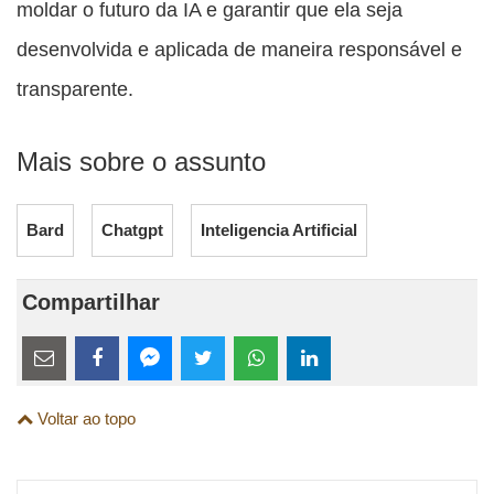
moldar o futuro da IA e garantir que ela seja
desenvolvida e aplicada de maneira responsável e
transparente.
Mais sobre o assunto
Bard
Chatgpt
Inteligencia Artificial
Compartilhar
Estes
links
Compartilhe
Compartilhe
Compartilhe
Compartilhe
Compartilhe
Compartilhe
são
Voltar ao topo
esta
esta
esta
esta
esta
esta
para
publicação
publicação
publicação
publicação
publicação
publicação
links