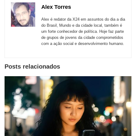
com
com
com
com
com
com
de
Alex Torres
Email
Facebook
Twitter
WhatsApp
LinkedIn
Messenger
sites
Alex é redator da X24 em assuntos do dia a dia
externos
do Brasil, Mundo e da cidade local, também é
um forte conhecedor de política. Hoje faz parte
de
de grupos de jovens da cidade comprometidos
redes
com a ação social e desenvolvimento humano.
sociais
Posts relacionados