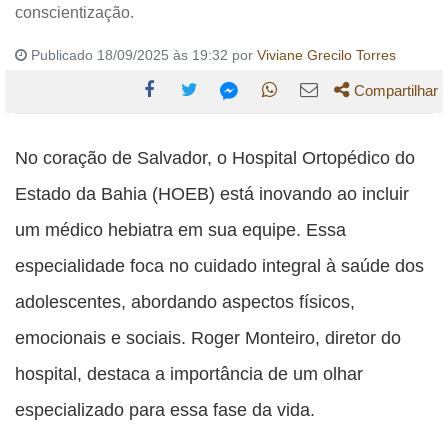
conscientização.
Publicado 18/09/2025 às 19:32 por
Viviane Grecilo Torres
Compartilhar
Compartilhe
Compartilhe
Compartilhe
Compartilhe
Compartilhe
esta
esta
esta
esta
No coração de Salvador, o Hospital Ortopédico do
esta
publicação
publicação
publicação
publicação
publicação
Estado da Bahia (HOEB) está inovando ao incluir
com
com
com
com
com
um médico hebiatra em sua equipe. Essa
Facebook
Twitter
WhatsApp
Email
Messenger
especialidade foca no cuidado integral à saúde dos
adolescentes, abordando aspectos físicos,
emocionais e sociais. Roger Monteiro, diretor do
hospital, destaca a importância de um olhar
especializado para essa fase da vida.