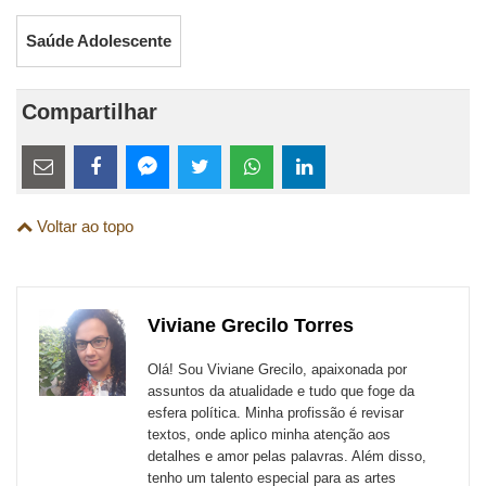
Saúde Adolescente
Compartilhar
Estes
links
Compartilhe
Compartilhe
Compartilhe
Compartilhe
Compartilhe
Compartilhe
são
Voltar ao topo
esta
esta
esta
esta
esta
esta
para
publicação
publicação
publicação
publicação
publicação
publicação
links
com
com
com
com
com
com
de
Viviane Grecilo Torres
Email
Facebook
Twitter
WhatsApp
LinkedIn
Messenger
sites
Olá! Sou Viviane Grecilo, apaixonada por
externos
assuntos da atualidade e tudo que foge da
esfera política. Minha profissão é revisar
de
textos, onde aplico minha atenção aos
redes
detalhes e amor pelas palavras. Além disso,
tenho um talento especial para as artes