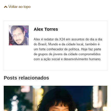
Compartilhe
Compartilhe
Compartilhe
Compartilhe
Compartilhe
Compartilhe
são
Voltar ao topo
esta
esta
esta
esta
esta
esta
para
publicação
publicação
publicação
publicação
publicação
publicação
links
com
com
com
com
com
com
de
Alex Torres
Email
Facebook
Twitter
WhatsApp
LinkedIn
Messenger
sites
Alex é redator da X24 em assuntos do dia a dia
externos
do Brasil, Mundo e da cidade local, também é
um forte conhecedor de política. Hoje faz parte
de
de grupos de jovens da cidade comprometidos
redes
com a ação social e desenvolvimento humano.
sociais
Posts relacionados