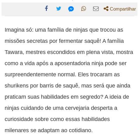
Compartilhar
Compartilhe
Compartilhe
Compartilhe
Compartilhe
Compartilhe
esta
esta
esta
esta
Imagina só: uma família de ninjas que trocou as
esta
publicação
publicação
publicação
publicação
publicação
missões secretas por fermentar saquê! A família
com
com
com
com
com
Tawara, mestres escondidos em plena vista, mostra
Facebook
Twitter
WhatsApp
Email
Messenger
como a vida após a aposentadoria ninja pode ser
surpreendentemente normal. Eles trocaram as
shurikens por barris de saquê, mas será que ainda
praticam suas habilidades em segredo? A ideia de
ninjas cuidando de uma cervejaria desperta a
curiosidade sobre como essas habilidades
milenares se adaptam ao cotidiano.