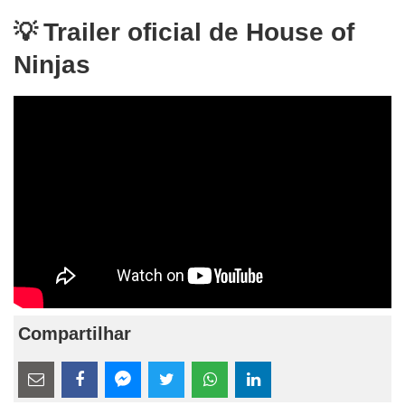
Trailer oficial de House of
Ninjas
Compartilhar
Estes
links