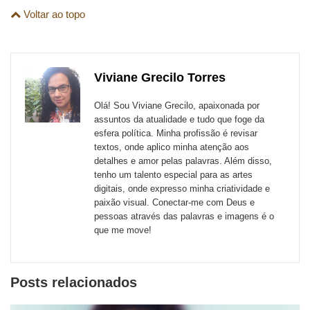
Compartilhe
Compartilhe
Compartilhe
Compartilhe
Compartilhe
Compartilhe
são
Voltar ao topo
esta
esta
esta
esta
esta
esta
para
publicação
publicação
publicação
publicação
publicação
publicação
links
com
com
com
com
com
com
de
Viviane Grecilo Torres
Email
Facebook
Twitter
WhatsApp
LinkedIn
Messenger
sites
Olá! Sou Viviane Grecilo, apaixonada por
externos
assuntos da atualidade e tudo que foge da
esfera política. Minha profissão é revisar
de
textos, onde aplico minha atenção aos
redes
detalhes e amor pelas palavras. Além disso,
tenho um talento especial para as artes
sociais
digitais, onde expresso minha criatividade e
paixão visual. Conectar-me com Deus e
pessoas através das palavras e imagens é o
que me move!
Posts relacionados