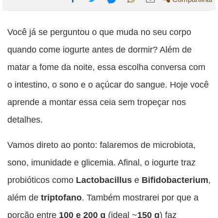
Compartilhe
Compartilhe
Compartilhe
Compartilhe
Compartilhe
esta
esta
esta
esta
Você já se perguntou o que muda no seu corpo
esta
publicação
publicação
publicação
publicação
publicação
quando come iogurte antes de dormir? Além de
com
com
com
com
com
matar a fome da noite, essa escolha conversa com
Facebook
Twitter
WhatsApp
Email
Messenger
o intestino, o sono e o açúcar do sangue. Hoje você
aprende a montar essa ceia sem tropeçar nos
detalhes.
Vamos direto ao ponto: falaremos de microbiota,
sono, imunidade e glicemia. Afinal, o iogurte traz
probióticos como
Lactobacillus
e
Bifidobacterium
,
além de
triptofano
. Também mostrarei por que a
porção entre
100 e 200 g
(ideal ~
150 g
) faz