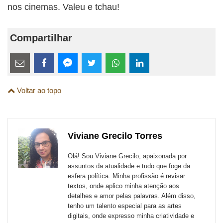
nos cinemas. Valeu e tchau!
Compartilhar
Estes
links
Compartilhe
Compartilhe
Compartilhe
Compartilhe
Compartilhe
Compartilhe
são
Voltar ao topo
esta
esta
esta
esta
esta
esta
para
publicação
publicação
publicação
publicação
publicação
publicação
links
com
com
com
com
com
com
de
Viviane Grecilo Torres
Email
Facebook
Twitter
WhatsApp
LinkedIn
Messenger
sites
Olá! Sou Viviane Grecilo, apaixonada por
externos
assuntos da atualidade e tudo que foge da
esfera política. Minha profissão é revisar
de
textos, onde aplico minha atenção aos
redes
detalhes e amor pelas palavras. Além disso,
tenho um talento especial para as artes
sociais
digitais, onde expresso minha criatividade e