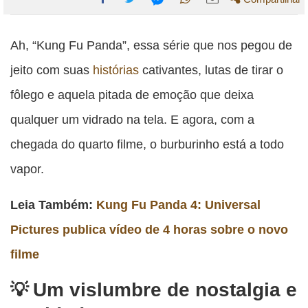
Compartilhe
Compartilhe
Compartilhe
Compartilhe
Compartilhe
esta
esta
esta
esta
Ah, “Kung Fu Panda”, essa série que nos pegou de
esta
publicação
publicação
publicação
publicação
publicação
jeito com suas
histórias
cativantes, lutas de tirar o
com
com
com
com
com
fôlego e aquela pitada de emoção que deixa
Facebook
Twitter
WhatsApp
Email
Messenger
qualquer um vidrado na tela. E agora, com a
chegada do quarto filme, o burburinho está a todo
vapor.
Leia Também:
Kung Fu Panda 4: Universal
Pictures publica vídeo de 4 horas sobre o novo
filme
Um vislumbre de nostalgia e