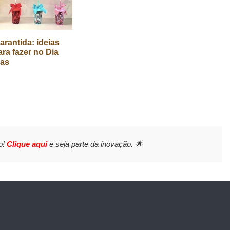
arantida: ideias
ara fazer no Dia
ças
o!
Clique aqui
e seja parte da inovação. 🌟