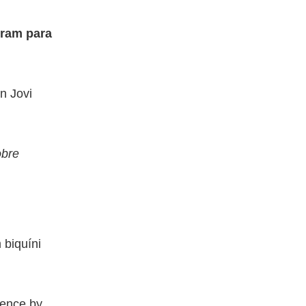
eram para
n Jovi
obre
 biquíni
rence by