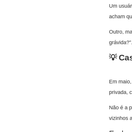
Um usuár
acham que
Outro, ma
grávida?”
Ca
Em maio,
privada, 
Não é a p
vizinhos 