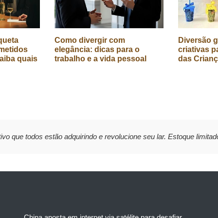
queta
Como divergir com
Diversão g
metidos
elegância: dicas para o
criativas p
aiba quais
trabalho e a vida pessoal
das Crian
ivo que todos estão adquirindo e revolucione seu lar. Estoque limitad
China aposta em internet via satélite para desafiar