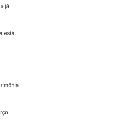
s já
a está
erimônia
rço,