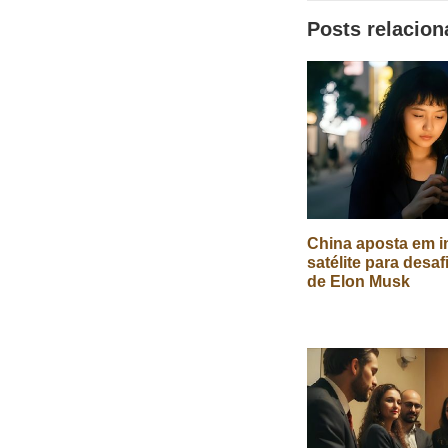
sociais
Posts relacio
China aposta em in
satélite para desaf
de Elon Musk