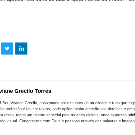
lhe
Compartilhe
Compartilhe
mpartilhe
esta
esta
ta
ão
publicação
publicação
blicação
com
com
m
viane Grecilo Torres
k
Twitter
LinkedIn
ssenger
! Sou Viviane Grecilo, apaixonada por assuntos da atualidade e tudo que foge 
ha profissão é revisar textos, onde aplico minha atenção aos detalhes e amo
m disso, tenho um talento especial para as artes digitais, onde expresso minh
xão visual. Conectar-me com Deus e pessoas através das palavras e image