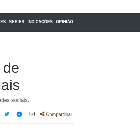
MES
SERIES
INDICAÇÕES
OPINIÃO
 de
ais
edes sociais.
Compartilhar
mpartilhe
Compartilhe
Compartilhe
Compartilhe
ta
esta
esta
esta
,