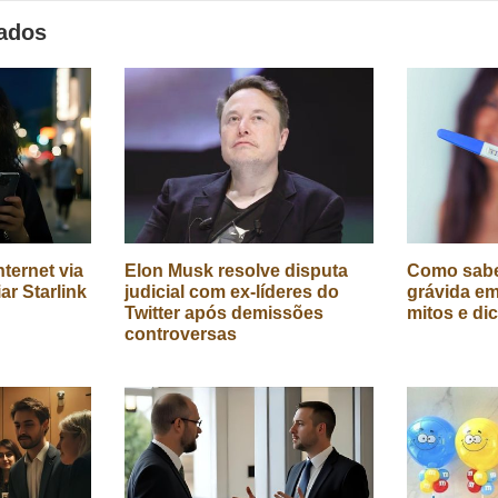
nados
ternet via
Elon Musk resolve disputa
Como sabe
iar Starlink
judicial com ex-líderes do
grávida em
Twitter após demissões
mitos e di
controversas