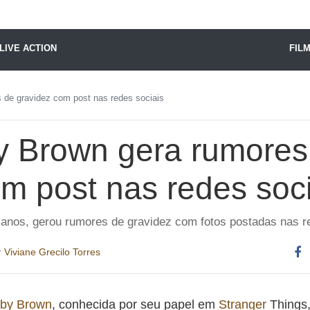
X24 Notícias
LIVE ACTION
FIL
 de gravidez com post nas redes sociais
by Brown gera rumores
m post nas redes soci
0 anos, gerou rumores de gravidez com fotos postadas nas r
r
Viviane Grecilo Torres
Co
es
bby Brown
, conhecida por seu papel em
Stranger
Things