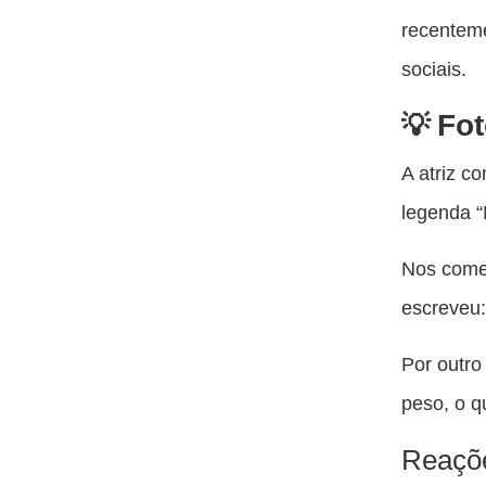
recentem
sociais.
Fot
A atriz c
legenda “M
Nos comen
escreveu:
Por outro
peso, o q
Reaçõe