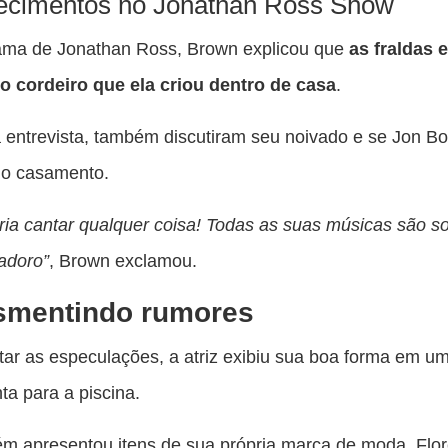
ecimentos no Jonathan Ross Show
ama de Jonathan Ross, Brown explicou que
as fraldas 
o cordeiro que ela criou dentro de casa
.
 entrevista, também discutiram seu noivado e se Jon Bo
no casamento.
ria cantar qualquer coisa! Todas as suas músicas são s
adoro”
, Brown exclamou.
smentindo rumores
tar as especulações, a atriz exibiu sua boa forma em um
nta para a piscina.
m apresentou itens de sua própria marca de moda, Flo