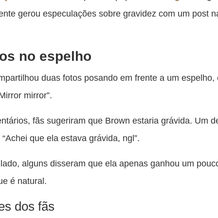
pu
ente gerou especulações sobre gravidez com um post n
c
F
os no espelho
ompartilhou duas fotos posando em frente a um espelho,
irror mirror”.
tários, fãs sugeriram que Brown estaria grávida. Um d
 “Achei que ela estava grávida, ngl”.
 lado, alguns disseram que ela apenas ganhou um pouc
ue é natural.
s dos fãs