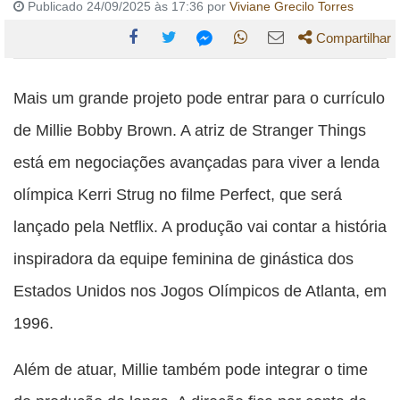
Publicado 24/09/2025 às 17:36 por
Viviane Grecilo Torres
Compartilhar
Compartilhe
Compartilhe
Compartilhe
Compartilhe
Compartilhe
esta
esta
esta
esta
Mais um grande projeto pode entrar para o currículo
esta
publicação
publicação
publicação
publicação
publicação
de Millie Bobby Brown. A atriz de Stranger Things
com
com
com
com
com
está em negociações avançadas para viver a lenda
Facebook
Twitter
WhatsApp
Email
Messenger
olímpica Kerri Strug no filme Perfect, que será
lançado pela Netflix. A produção vai contar a história
inspiradora da equipe feminina de ginástica dos
Estados Unidos nos Jogos Olímpicos de Atlanta, em
1996.
Além de atuar, Millie também pode integrar o time