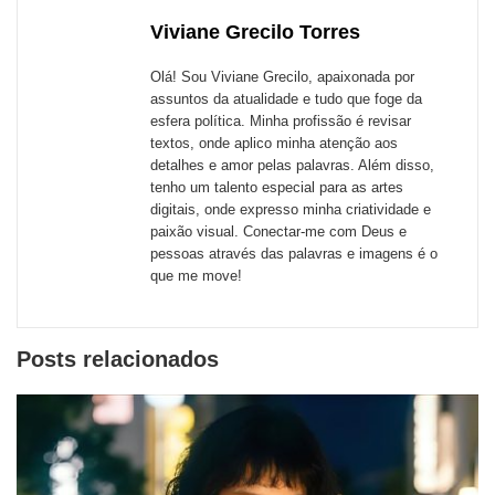
com
com
com
com
com
com
de
Viviane Grecilo Torres
Email
Facebook
Twitter
WhatsApp
LinkedIn
Messenger
sites
Olá! Sou Viviane Grecilo, apaixonada por
externos
assuntos da atualidade e tudo que foge da
esfera política. Minha profissão é revisar
de
textos, onde aplico minha atenção aos
redes
detalhes e amor pelas palavras. Além disso,
tenho um talento especial para as artes
sociais
digitais, onde expresso minha criatividade e
paixão visual. Conectar-me com Deus e
pessoas através das palavras e imagens é o
que me move!
Posts relacionados