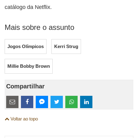
catálogo da Netflix.
Mais sobre o assunto
Jogos Olímpicos
Kerri Strug
Millie Bobby Brown
Compartilhar
Estes
links
Compartilhe
Compartilhe
Compartilhe
Compartilhe
Compartilhe
Compartilhe
são
Voltar ao topo
esta
esta
esta
esta
esta
esta
para
publicação
publicação
publicação
publicação
publicação
publicação
links