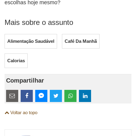
escolhas hoje mesmo?
Mais sobre o assunto
Alimentação Saudável
Café Da Manhã
Calorias
Compartilhar
Estes
links
Compartilhe
Compartilhe
Compartilhe
Compartilhe
Compartilhe
Compartilhe
são
Voltar ao topo
esta
esta
esta
esta
esta
esta
para
publicação
publicação
publicação
publicação
publicação
publicação
links
com
com
com
com
com
com