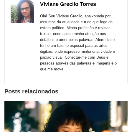
de
Viviane Grecilo Torres
Email
Facebook
Twitter
WhatsApp
LinkedIn
Messenger
sites
Olá! Sou Viviane Grecilo, apaixonada por
externos
assuntos da atualidade e tudo que foge da
esfera política. Minha profissão é revisar
de
textos, onde aplico minha atenção aos
redes
detalhes e amor pelas palavras. Além disso,
tenho um talento especial para as artes
sociais
digitais, onde expresso minha criatividade e
paixão visual. Conectar-me com Deus e
pessoas através das palavras e imagens é o
que me move!
Posts relacionados