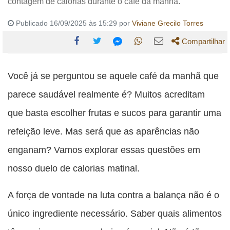
contagem de calorias durante o café da manhã.
Publicado 16/09/2025 às 15:29 por
Viviane Grecilo Torres
Compartilhar
Compartilhe
Compartilhe
Compartilhe
Compartilhe
Compartilhe
esta
esta
esta
esta
Você já se perguntou se aquele café da manhã que
esta
publicação
publicação
publicação
publicação
publicação
parece saudável realmente é? Muitos acreditam
com
com
com
com
com
que basta escolher frutas e sucos para garantir uma
Facebook
Twitter
WhatsApp
Email
Messenger
refeição leve. Mas será que as aparências não
enganam? Vamos explorar essas questões em
nosso duelo de calorias matinal.
A força de vontade na luta contra a balança não é o
único ingrediente necessário. Saber quais alimentos