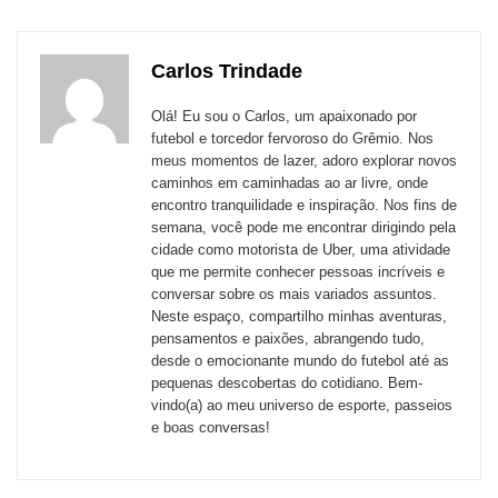
para
publicação
publicação
publicação
publicação
publicação
publicação
links
com
com
com
com
com
com
de
Carlos Trindade
Email
Facebook
Twitter
WhatsApp
LinkedIn
Messenger
sites
Olá! Eu sou o Carlos, um apaixonado por
externos
futebol e torcedor fervoroso do Grêmio. Nos
meus momentos de lazer, adoro explorar novos
de
caminhos em caminhadas ao ar livre, onde
redes
encontro tranquilidade e inspiração. Nos fins de
semana, você pode me encontrar dirigindo pela
sociais
cidade como motorista de Uber, uma atividade
que me permite conhecer pessoas incríveis e
conversar sobre os mais variados assuntos.
Neste espaço, compartilho minhas aventuras,
pensamentos e paixões, abrangendo tudo,
desde o emocionante mundo do futebol até as
pequenas descobertas do cotidiano. Bem-
vindo(a) ao meu universo de esporte, passeios
e boas conversas!