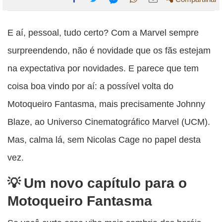
Compartilhe
Compartilhe
Compartilhe
Compartilhe
Compartilhe
esta
esta
esta
esta
E aí, pessoal, tudo certo? Com a Marvel sempre
esta
publicação
publicação
publicação
publicação
publicação
surpreendendo, não é novidade que os fãs estejam
com
com
com
com
com
na expectativa por novidades. E parece que tem
Facebook
Twitter
WhatsApp
Email
Messenger
coisa boa vindo por aí: a possível volta do
Motoqueiro Fantasma, mais precisamente Johnny
Blaze, ao Universo Cinematográfico Marvel (UCM).
Mas, calma lá, sem Nicolas Cage no papel desta
vez.
Um novo capítulo para o
Motoqueiro Fantasma