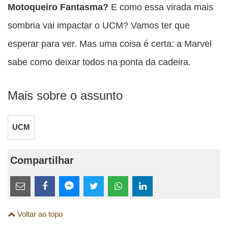
Motoqueiro Fantasma?
E como essa virada mais
sombria vai impactar o UCM? Vamos ter que
esperar para ver. Mas uma coisa é certa: a Marvel
sabe como deixar todos na ponta da cadeira.
Mais sobre o assunto
UCM
Compartilhar
Estes
links
Compartilhe
Compartilhe
Compartilhe
Compartilhe
Compartilhe
Compartilhe
são
Voltar ao topo
esta
esta
esta
esta
esta
esta