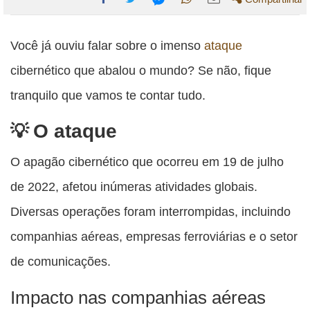
Compartilhe
Compartilhe
Compartilhe
Compartilhe
Compartilhe
esta
esta
esta
esta
Você já ouviu falar sobre o imenso
ataque
esta
publicação
publicação
publicação
publicação
publicação
cibernético que abalou o mundo? Se não, fique
com
com
com
com
com
tranquilo que vamos te contar tudo.
Facebook
Twitter
WhatsApp
Email
Messenger
O ataque
O apagão cibernético que ocorreu em 19 de julho
de 2022, afetou inúmeras atividades globais.
Diversas operações foram interrompidas, incluindo
companhias aéreas, empresas ferroviárias e o setor
de comunicações.
Impacto nas companhias aéreas