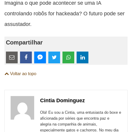
Imagina o que pode acontecer se uma IA
controlando robôs for hackeada? O futuro pode ser
assustador.
Compartilhar
Estes
links
Compartilhe
Compartilhe
Compartilhe
Compartilhe
Compartilhe
Compartilhe
são
Voltar ao topo
esta
esta
esta
esta
esta
esta
para
publicação
publicação
publicação
publicação
publicação
publicação
links
com
com
com
com
com
com
de
Cintia Dominguez
Email
Facebook
Twitter
WhatsApp
LinkedIn
Messenger
sites
Olá! Eu sou a Cintia, uma entusiasta do boxe e
externos
aficionada por séries que encontra paz e
alegria na companhia de animais,
de
especialmente gatos e cachorros. No meu dia