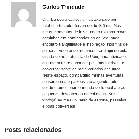
com
com
com
com
com
com
de
Carlos Trindade
Email
Facebook
Twitter
WhatsApp
LinkedIn
Messenger
sites
Olá! Eu sou o Carlos, um apaixonado por
externos
futebol e torcedor fervoroso do Grêmio. Nos
meus momentos de lazer, adoro explorar novos
de
caminhos em caminhadas ao ar livre, onde
redes
encontro tranquilidade e inspiração. Nos fins de
semana, você pode me encontrar dirigindo pela
sociais
cidade como motorista de Uber, uma atividade
que me permite conhecer pessoas incríveis e
conversar sobre os mais variados assuntos.
Neste espaço, compartilho minhas aventuras,
pensamentos e paixões, abrangendo tudo,
desde o emocionante mundo do futebol até as
pequenas descobertas do cotidiano. Bem-
vindo(a) ao meu universo de esporte, passeios
e boas conversas!
Posts relacionados