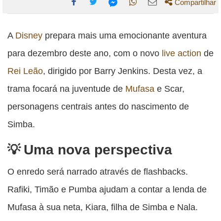
Compartilhar
Compartilhe
Compartilhe
Compartilhe
Compartilhe
Compartilhe
esta
esta
esta
esta
A
Disney
prepara mais uma emocionante aventura
esta
publicação
publicação
publicação
publicação
publicação
para dezembro deste ano, com o novo
live action
de
com
com
com
com
com
Rei Leão
, dirigido por Barry Jenkins. Desta vez, a
Facebook
Twitter
WhatsApp
Email
Messenger
trama focará na juventude de
Mufasa
e Scar,
personagens centrais antes do nascimento de
Simba.
Uma nova perspectiva
O enredo será narrado através de flashbacks.
Rafiki, Timão e Pumba ajudam a contar a lenda de
Mufasa à sua neta, Kiara, filha de Simba e Nala.