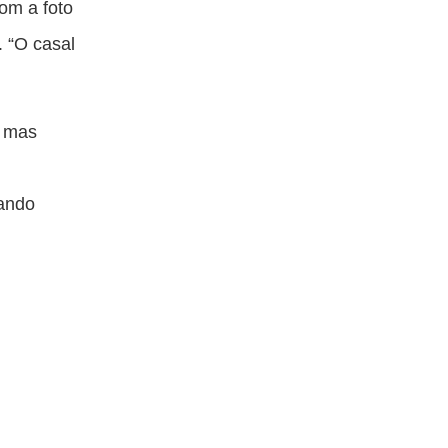
com a foto
. “O casal
, mas
sando