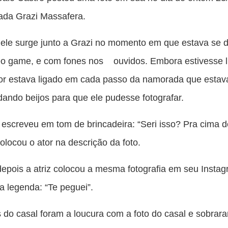
pu
ada Grazi Massafera.
c
F
ele surge junto a Grazi no momento em que estava se di
eo game, e com fones nos ouvidos. Embora estivesse l
tor estava ligado em cada passo da namorada que esta
ando beijos para que ele pudesse fotografar.
screveu em tom de brincadeira: “Seri isso? Pra cima 
colocou o ator na descrição da foto.
pois a atriz colocou a mesma fotografia em seu Instag
a legenda: “Te peguei”.
do casal foram a loucura com a foto do casal e sobrar