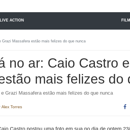
X24 Notícias
LIVE ACTION
FIL
e Grazi Massafera estão mais felizes do que nunca
 no ar: Caio Castro e
estão mais felizes do
 e Grazi Massafera estão mais felizes do que nunca
r
Alex Torres
Co
es
io Castro postou uma foto em sua no dia de ontem 23/