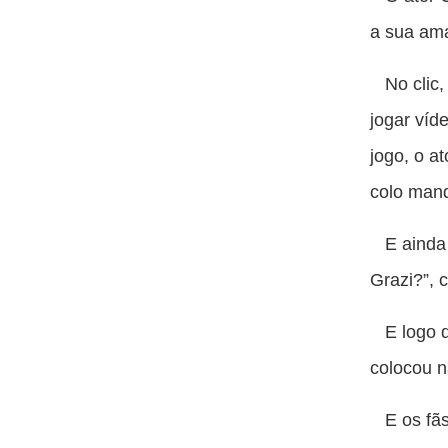
a sua am
No clic, 
jogar víd
jogo, o a
colo mand
E ainda e
Grazi?”, 
E logo de
colocou n
E os fãs 