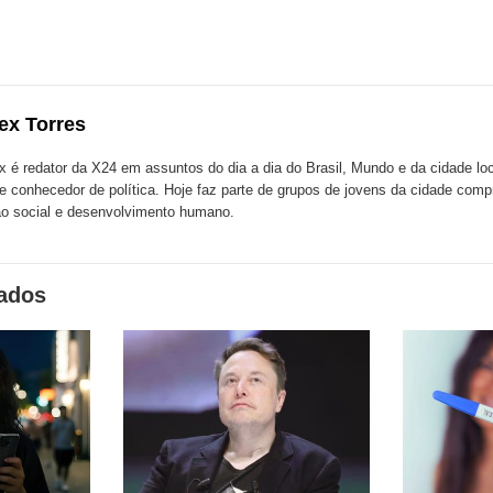
lhe
Compartilhe
Compartilhe
mpartilhe
esta
esta
ta
ão
publicação
publicação
blicação
com
com
m
ex Torres
k
Twitter
LinkedIn
ssenger
x é redator da X24 em assuntos do dia a dia do Brasil, Mundo e da cidade l
te conhecedor de política. Hoje faz parte de grupos de jovens da cidade com
o social e desenvolvimento humano.
nados