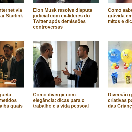
ternet via
Elon Musk resolve disputa
Como sabe
iar Starlink
judicial com ex-líderes do
grávida em
Twitter após demissões
mitos e di
controversas
queta
Como divergir com
Diversão g
metidos
elegância: dicas para o
criativas p
aiba quais
trabalho e a vida pessoal
das Crian