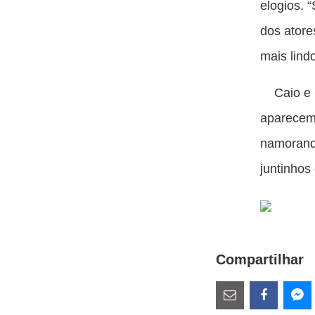
elogios. “
dos atore
mais lind
Caio e G
aparecem
namorand
juntinhos
Compartilhar
Estes
links