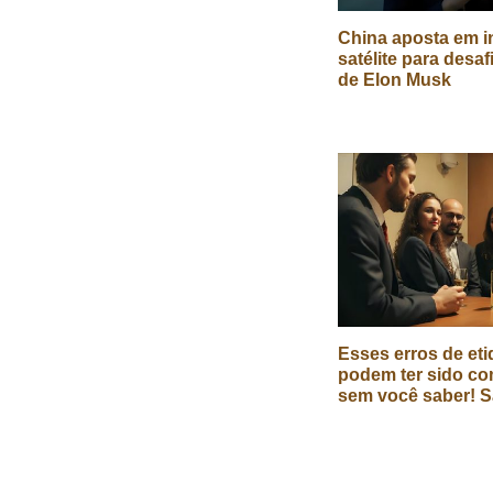
China aposta em in
satélite para desaf
de Elon Musk
Esses erros de eti
podem ter sido co
sem você saber! S