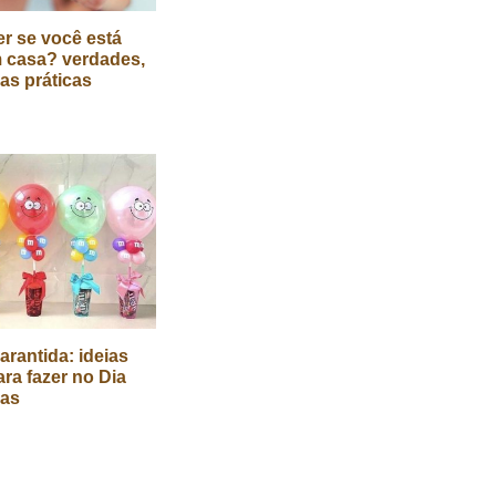
r se você está
 casa? verdades,
cas práticas
arantida: ideias
ara fazer no Dia
ças