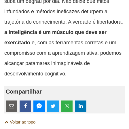
suba um degrau por dia. Não deixe que mitos
infundados e métodos ineficazes deturpem a
trajetória do conhecimento. A verdade é libertadora:
a inteligência é um músculo que deve ser
exercitado
e, com as ferramentas corretas e um
compromisso com a aprendizagem ativa, podemos
alcançar patamares inimagináveis de
desenvolvimento cognitivo.
Compartilhar
Estes
links
Compartilhe
Compartilhe
Compartilhe
Compartilhe
Compartilhe
Compartilhe
são
Voltar ao topo
esta
esta
esta
esta
esta
esta