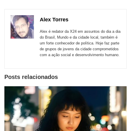
para
publicação
publicação
publicação
publicação
publicação
publicação
links
com
com
com
com
com
com
de
Alex Torres
Email
Facebook
Twitter
WhatsApp
LinkedIn
Messenger
sites
Alex é redator da X24 em assuntos do dia a dia
externos
do Brasil, Mundo e da cidade local, também é
um forte conhecedor de política. Hoje faz parte
de
de grupos de jovens da cidade comprometidos
redes
com a ação social e desenvolvimento humano.
sociais
Posts relacionados