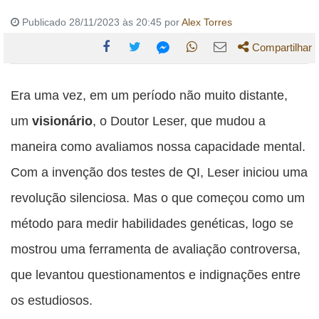
Publicado 28/11/2023 às 20:45 por
Alex Torres
Compartilhar
Compartilhe
Compartilhe
Compartilhe
Compartilhe
Compartilhe
esta
esta
esta
esta
Era uma vez, em um período não muito distante,
esta
publicação
publicação
publicação
publicação
publicação
um
visionário
, o Doutor Leser, que mudou a
com
com
com
com
com
maneira como avaliamos nossa capacidade mental.
Facebook
Twitter
WhatsApp
Email
Messenger
Com a invenção dos testes de QI, Leser iniciou uma
revolução silenciosa. Mas o que começou como um
método para medir habilidades genéticas, logo se
mostrou uma ferramenta de avaliação controversa,
que levantou questionamentos e indignações entre
os estudiosos.