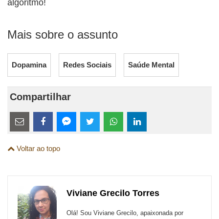
algoritmo!
Mais sobre o assunto
Dopamina
Redes Sociais
Saúde Mental
Compartilhar
Estes
links
Compartilhe
Compartilhe
Compartilhe
Compartilhe
Compartilhe
Compartilhe
são
Voltar ao topo
esta
esta
esta
esta
esta
esta
para
publicação
publicação
publicação
publicação
publicação
publicação
links
com
com
com
com
com
com
de
Viviane Grecilo Torres
Email
Facebook
Twitter
WhatsApp
LinkedIn
Messenger
sites
Olá! Sou Viviane Grecilo, apaixonada por