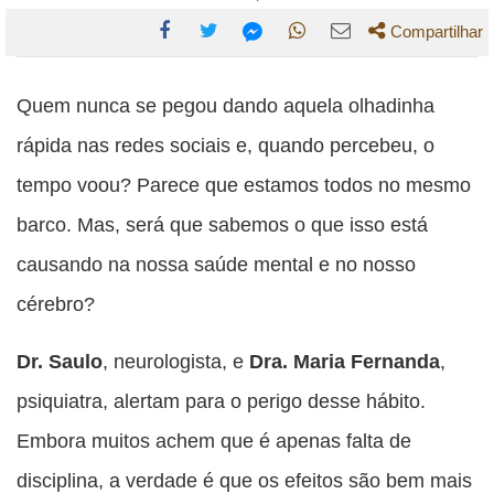
Compartilhar
Compartilhe
Compartilhe
Compartilhe
Compartilhe
Compartilhe
esta
esta
esta
esta
Quem nunca se pegou dando aquela olhadinha
esta
publicação
publicação
publicação
publicação
publicação
rápida nas redes sociais e, quando percebeu, o
com
com
com
com
com
tempo voou? Parece que estamos todos no mesmo
Facebook
Twitter
WhatsApp
Email
Messenger
barco. Mas, será que sabemos o que isso está
causando na nossa saúde mental e no nosso
cérebro?
Dr. Saulo
, neurologista, e
Dra. Maria Fernanda
,
psiquiatra, alertam para o perigo desse hábito.
Embora muitos achem que é apenas falta de
disciplina, a verdade é que os efeitos são bem mais