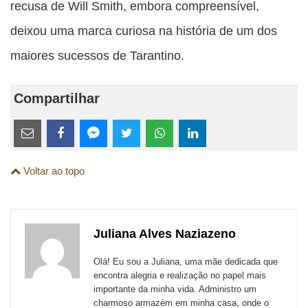
recusa de Will Smith, embora compreensível,
deixou uma marca curiosa na história de um dos
maiores sucessos de Tarantino.
Compartilhar
Estes
links
Compartilhe
Compartilhe
Compartilhe
Compartilhe
Compartilhe
Compartilhe
são
Voltar ao topo
esta
esta
esta
esta
esta
esta
para
publicação
publicação
publicação
publicação
publicação
publicação
links
com
com
com
com
com
com
de
Juliana Alves Naziazeno
Email
Facebook
Twitter
WhatsApp
LinkedIn
Messenger
sites
Olá! Eu sou a Juliana, uma mãe dedicada que
externos
encontra alegria e realização no papel mais
importante da minha vida. Administro um
de
charmoso armazém em minha casa, onde o