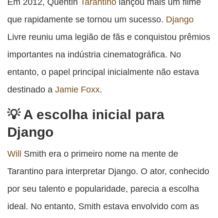
esta
esta
esta
esta
Em 2012, Quentin
Tarantino
lançou mais um filme
esta
publicação
publicação
publicação
publicação
publicação
que rapidamente se tornou um sucesso.
Django
com
com
com
com
com
Livre reuniu uma legião de fãs e conquistou prêmios
Facebook
Twitter
WhatsApp
Email
Messenger
importantes na indústria cinematográfica. No
entanto, o papel principal inicialmente não estava
destinado a
Jamie Foxx
.
A escolha inicial para
Django
Will
Smith era o primeiro nome na mente de
Tarantino para interpretar Django. O ator, conhecido
por seu talento e popularidade, parecia a escolha
ideal. No entanto, Smith estava envolvido com as