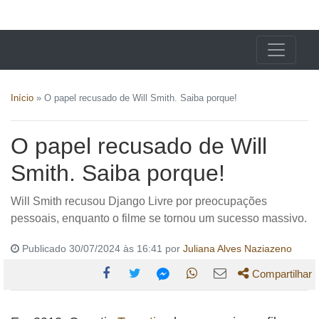
X24 Notícias
Início
»
O papel recusado de Will Smith. Saiba porque!
O papel recusado de Will
Smith. Saiba porque!
Will Smith recusou Django Livre por preocupações
pessoais, enquanto o filme se tornou um sucesso massivo.
Publicado 30/07/2024 às 16:41 por
Juliana Alves Naziazeno
Compartilhar
Compartilhe
Compartilhe
Compartilhe
Compartilhe
Compartilhe