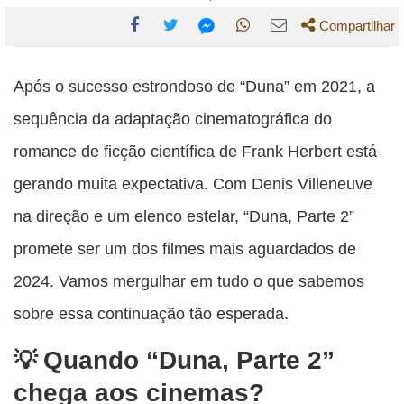
Compartilhar
Compartilhe
Compartilhe
Compartilhe
Compartilhe
Compartilhe
esta
esta
esta
esta
Após o sucesso estrondoso de “Duna” em 2021, a
esta
publicação
publicação
publicação
publicação
publicação
sequência da adaptação cinematográfica do
com
com
com
com
com
romance de ficção científica de Frank Herbert está
Facebook
Twitter
WhatsApp
Email
Messenger
gerando muita expectativa. Com Denis Villeneuve
na direção e um elenco estelar, “Duna, Parte 2”
promete ser um dos filmes mais aguardados de
2024. Vamos mergulhar em tudo o que sabemos
sobre essa continuação tão esperada.
Quando “Duna, Parte 2”
chega aos cinemas?