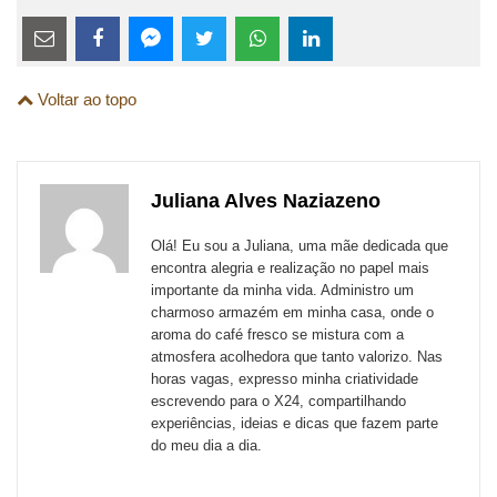
Estes
links
Compartilhe
Compartilhe
Compartilhe
Compartilhe
Compartilhe
Compartilhe
são
Voltar ao topo
esta
esta
esta
esta
esta
esta
para
publicação
publicação
publicação
publicação
publicação
publicação
links
com
com
com
com
com
com
de
Juliana Alves Naziazeno
Email
Facebook
Twitter
WhatsApp
LinkedIn
Messenger
sites
Olá! Eu sou a Juliana, uma mãe dedicada que
externos
encontra alegria e realização no papel mais
importante da minha vida. Administro um
de
charmoso armazém em minha casa, onde o
redes
aroma do café fresco se mistura com a
atmosfera acolhedora que tanto valorizo. Nas
sociais
horas vagas, expresso minha criatividade
escrevendo para o X24, compartilhando
experiências, ideias e dicas que fazem parte
do meu dia a dia.