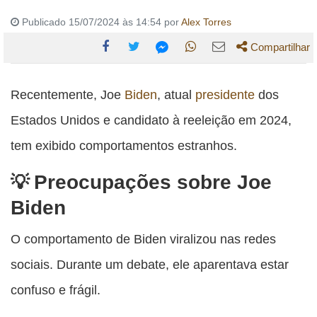
Publicado 15/07/2024 às 14:54 por
Alex Torres
Compartilhar
Compartilhe
Compartilhe
Compartilhe
Compartilhe
Compartilhe
esta
esta
esta
esta
Recentemente, Joe
Biden
, atual
presidente
dos
esta
publicação
publicação
publicação
publicação
publicação
Estados Unidos e candidato à reeleição em 2024,
com
com
com
com
com
tem exibido comportamentos estranhos.
Facebook
Twitter
WhatsApp
Email
Messenger
Preocupações sobre Joe
Biden
O comportamento de Biden viralizou nas redes
sociais. Durante um debate, ele aparentava estar
confuso e frágil.