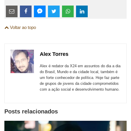
Estes
links
Compartilhe
Compartilhe
Compartilhe
Compartilhe
Compartilhe
Compartilhe
são
Voltar ao topo
esta
esta
esta
esta
esta
esta
para
publicação
publicação
publicação
publicação
publicação
publicação
links
com
com
com
com
com
com
de
Alex Torres
Email
Facebook
Twitter
WhatsApp
LinkedIn
Messenger
sites
Alex é redator da X24 em assuntos do dia a dia
externos
do Brasil, Mundo e da cidade local, também é
um forte conhecedor de política. Hoje faz parte
de
de grupos de jovens da cidade comprometidos
redes
com a ação social e desenvolvimento humano.
sociais
Posts relacionados