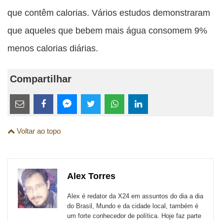
que contêm calorias. Vários estudos demonstraram
que aqueles que bebem mais água consomem 9%
menos calorias diárias.
Compartilhar
Estes
links
Compartilhe
Compartilhe
Compartilhe
Compartilhe
Compartilhe
Compartilhe
são
Voltar ao topo
esta
esta
esta
esta
esta
esta
para
publicação
publicação
publicação
publicação
publicação
publicação
links
com
com
com
com
com
com
de
Alex Torres
Email
Facebook
Twitter
WhatsApp
LinkedIn
Messenger
sites
Alex é redator da X24 em assuntos do dia a dia
externos
do Brasil, Mundo e da cidade local, também é
um forte conhecedor de política. Hoje faz parte
de