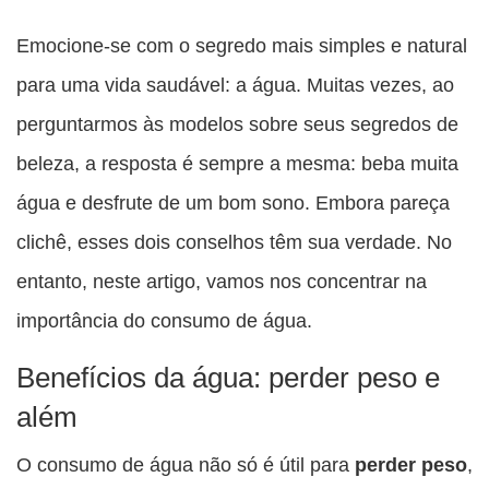
Compartilhe
Compartilhe
Compartilhe
Compartilhe
Compartilhe
esta
esta
esta
esta
Emocione-se com o segredo mais simples e natural
esta
publicação
publicação
publicação
publicação
publicação
para uma vida saudável: a água. Muitas vezes, ao
com
com
com
com
com
perguntarmos às modelos sobre seus segredos de
Facebook
Twitter
WhatsApp
Email
Messenger
beleza, a resposta é sempre a mesma: beba muita
água e desfrute de um bom sono. Embora pareça
clichê, esses dois conselhos têm sua verdade. No
entanto, neste artigo, vamos nos concentrar na
importância do consumo de água.
Benefícios da água: perder peso e
além
O consumo de água não só é útil para
perder peso
,