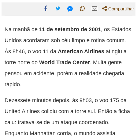
Compartilhar
Compartilhe
Compartilhe
Compartilhe
Compartilhe
Compartilhe
esta
esta
esta
esta
Na manhã de
11 de setembro de 2001
, os Estados
esta
publicação
publicação
publicação
publicação
publicação
Unidos acordaram sob céu limpo e rotina comum.
com
com
com
com
com
Às 8h46, o voo 11 da
American Airlines
atingiu a
Facebook
Twitter
WhatsApp
Email
Messenger
torre norte do
World Trade Center
. Muita gente
pensou em acidente, porém a realidade chegaria
rápido.
Dezessete minutos depois, às 9h03, o voo 175 da
United Airlines colidiu com a torre sul. Então a ficha
caiu: tratava-se de um ataque coordenado.
Enquanto Manhattan corria, o mundo assistia