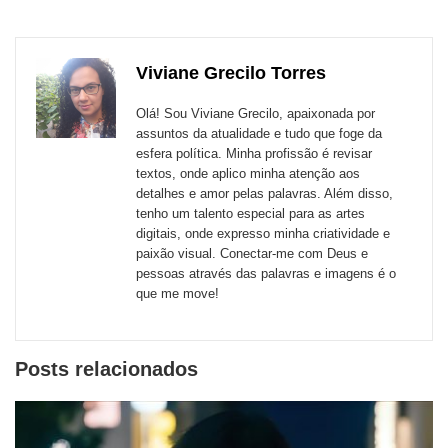
para
publicação
publicação
publicação
publicação
publicação
publicação
links
com
com
com
com
com
com
de
Viviane Grecilo Torres
Email
Facebook
Twitter
WhatsApp
LinkedIn
Messenger
sites
Olá! Sou Viviane Grecilo, apaixonada por
externos
assuntos da atualidade e tudo que foge da
esfera política. Minha profissão é revisar
de
textos, onde aplico minha atenção aos
redes
detalhes e amor pelas palavras. Além disso,
tenho um talento especial para as artes
sociais
digitais, onde expresso minha criatividade e
paixão visual. Conectar-me com Deus e
pessoas através das palavras e imagens é o
que me move!
Posts relacionados