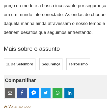
preço do medo e a busca incessante por segurança
em um mundo interconectado. As ondas de choque
daquela manhã ainda atravessam o nosso tempo e
definem desafios que seguimos enfrentando.
Mais sobre o assunto
11 De Setembro
Segurança
Terrorismo
Compartilhar
Estes
links
Compartilhe
Compartilhe
Compartilhe
Compartilhe
Compartilhe
Compartilhe
são
Voltar ao topo
esta
esta
esta
esta
esta
esta