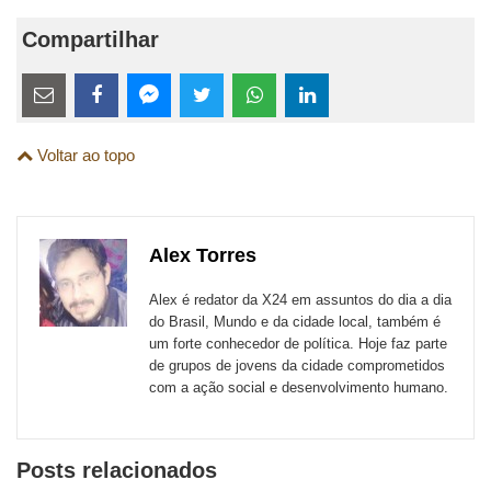
Compartilhar
Estes
links
Compartilhe
Compartilhe
Compartilhe
Compartilhe
Compartilhe
Compartilhe
são
Voltar ao topo
esta
esta
esta
esta
esta
esta
para
publicação
publicação
publicação
publicação
publicação
publicação
links
com
com
com
com
com
com
de
Alex Torres
Email
Facebook
Twitter
WhatsApp
LinkedIn
Messenger
sites
Alex é redator da X24 em assuntos do dia a dia
externos
do Brasil, Mundo e da cidade local, também é
um forte conhecedor de política. Hoje faz parte
de
de grupos de jovens da cidade comprometidos
redes
com a ação social e desenvolvimento humano.
sociais
Posts relacionados