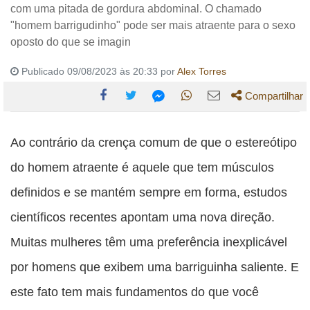
com uma pitada de gordura abdominal. O chamado
"homem barrigudinho" pode ser mais atraente para o sexo
oposto do que se imagin
Publicado 09/08/2023 às 20:33 por
Alex Torres
Compartilhar
Compartilhe
Compartilhe
Compartilhe
Compartilhe
Compartilhe
esta
esta
esta
esta
Ao contrário da crença comum de que o estereótipo
esta
publicação
publicação
publicação
publicação
publicação
do homem atraente é aquele que tem músculos
com
com
com
com
com
definidos e se mantém sempre em forma, estudos
Facebook
Twitter
WhatsApp
Email
Messenger
científicos recentes apontam uma nova direção.
Muitas mulheres têm uma preferência inexplicável
por homens que exibem uma barriguinha saliente. E
este fato tem mais fundamentos do que você