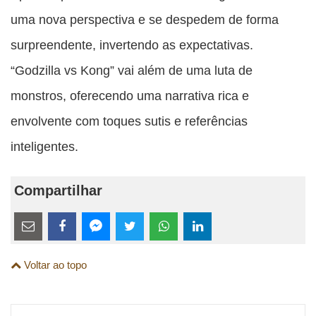
uma nova perspectiva e se despedem de forma
surpreendente, invertendo as expectativas.
“Godzilla vs Kong” vai além de uma luta de
monstros, oferecendo uma narrativa rica e
envolvente com toques sutis e referências
inteligentes.
Compartilhar
Estes
links
Compartilhe
Compartilhe
Compartilhe
Compartilhe
Compartilhe
Compartilhe
são
Voltar ao topo
esta
esta
esta
esta
esta
esta
para
publicação
publicação
publicação
publicação
publicação
publicação
links
com
com
com
com
com
com