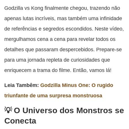
esta
esta
esta
esta
Godzilla vs Kong finalmente chegou, trazendo não
esta
publicação
publicação
publicação
publicação
publicação
apenas lutas incríveis, mas também uma infinidade
com
com
com
com
com
de referências e segredos escondidos. Neste vídeo,
Facebook
Twitter
WhatsApp
Email
Messenger
mergulhamos cena a cena para revelar todos os
detalhes que passaram despercebidos. Prepare-se
para uma jornada repleta de curiosidades que
enriquecem a trama do filme. Então, vamos lá!
Leia Tambêm:
Godzilla Minus One: O rugido
triunfante de uma surpresa monstruosa
O Universo dos Monstros se
Conecta