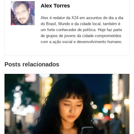
de
Alex Torres
Email
Facebook
Twitter
WhatsApp
LinkedIn
Messenger
sites
Alex é redator da X24 em assuntos do dia a dia
externos
do Brasil, Mundo e da cidade local, também é
um forte conhecedor de política. Hoje faz parte
de
de grupos de jovens da cidade comprometidos
redes
com a ação social e desenvolvimento humano.
sociais
Posts relacionados