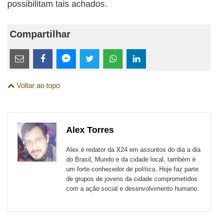
possibilitam tais achados.
Compartilhar
Estes
links
Compartilhe
Compartilhe
Compartilhe
Compartilhe
Compartilhe
Compartilhe
são
Voltar ao topo
esta
esta
esta
esta
esta
esta
para
publicação
publicação
publicação
publicação
publicação
publicação
links
com
com
com
com
com
com
de
Alex Torres
Email
Facebook
Twitter
WhatsApp
LinkedIn
Messenger
sites
Alex é redator da X24 em assuntos do dia a dia
externos
do Brasil, Mundo e da cidade local, também é
um forte conhecedor de política. Hoje faz parte
de
de grupos de jovens da cidade comprometidos
redes
com a ação social e desenvolvimento humano.
sociais