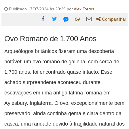
Publicado 17/07/2024 às 20:29 por
Alex Torres
Compartilhar
Compartilhe
Compartilhe
Compartilhe
Compartilhe
Compartilhe
Ovo Romano de 1.700 Anos
esta
esta
esta
esta
esta
publicação
publicação
publicação
publicação
publicação
Arqueólogos britânicos fizeram uma descoberta
com
com
com
com
com
notável: um ovo romano de galinha, com cerca de
Facebook
Twitter
WhatsApp
Email
Messenger
1.700 anos, foi encontrado quase intacto. Esse
achado surpreendente aconteceu durante
escavações em uma antiga latrina romana em
Aylesbury, Inglaterra. O ovo, excepcionalmente bem
preservado, ainda continha gema e clara dentro da
casca, uma raridade devido à fragilidade natural dos