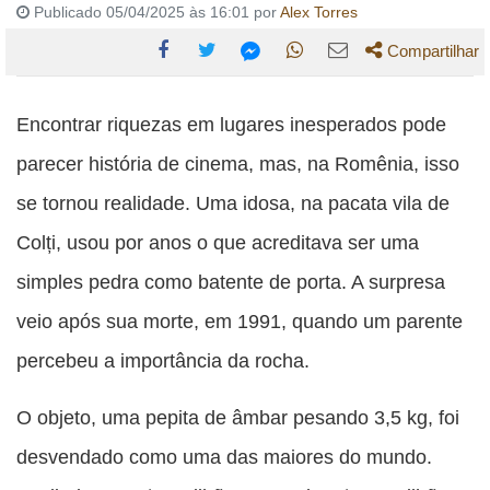
Publicado 05/04/2025 às 16:01 por
Alex Torres
Compartilhar
Compartilhe
Compartilhe
Compartilhe
Compartilhe
Compartilhe
esta
esta
esta
esta
Encontrar riquezas em lugares inesperados pode
esta
publicação
publicação
publicação
publicação
publicação
parecer história de cinema, mas, na Romênia, isso
com
com
com
com
com
se tornou realidade. Uma idosa, na pacata vila de
Facebook
Twitter
WhatsApp
Email
Messenger
Colți, usou por anos o que acreditava ser uma
simples pedra como batente de porta. A surpresa
veio após sua morte, em 1991, quando um parente
percebeu a importância da rocha.
O objeto, uma pepita de âmbar pesando 3,5 kg, foi
desvendado como uma das maiores do mundo.