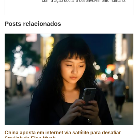
com a ação social e desenvolvimento humano.
sociais
Posts relacionados
China aposta em internet via satélite para desafiar