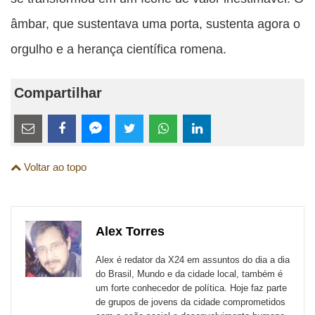
âmbar, que sustentava uma porta, sustenta agora o
orgulho e a herança científica romena.
Compartilhar
Estes
links
Compartilhe
Compartilhe
Compartilhe
Compartilhe
Compartilhe
Compartilhe
são
Voltar ao topo
esta
esta
esta
esta
esta
esta
para
publicação
publicação
publicação
publicação
publicação
publicação
links
com
com
com
com
com
com
de
Alex Torres
Email
Facebook
Twitter
WhatsApp
LinkedIn
Messenger
sites
Alex é redator da X24 em assuntos do dia a dia
externos
do Brasil, Mundo e da cidade local, também é
um forte conhecedor de política. Hoje faz parte
de
de grupos de jovens da cidade comprometidos
redes