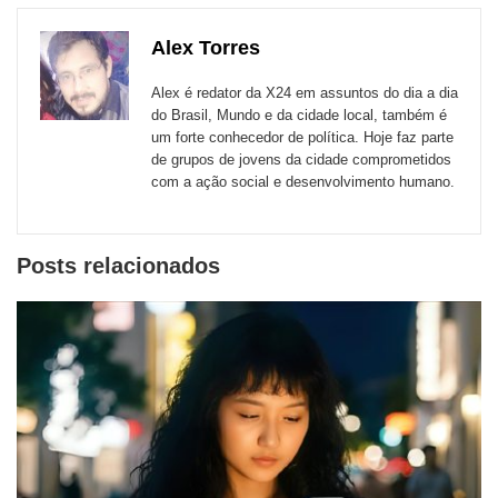
links
com
com
com
com
com
com
de
Alex Torres
Email
Facebook
Twitter
WhatsApp
LinkedIn
Messenger
sites
Alex é redator da X24 em assuntos do dia a dia
externos
do Brasil, Mundo e da cidade local, também é
um forte conhecedor de política. Hoje faz parte
de
de grupos de jovens da cidade comprometidos
redes
com a ação social e desenvolvimento humano.
sociais
Posts relacionados