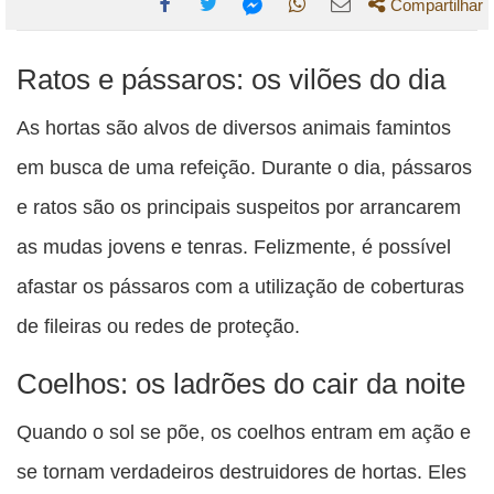
Compartilhar
Compartilhe
Compartilhe
Compartilhe
Compartilhe
Compartilhe
Ratos e pássaros: os vilões do dia
esta
esta
esta
esta
esta
publicação
publicação
publicação
publicação
publicação
As hortas são alvos de diversos animais famintos
com
com
com
com
com
em busca de uma refeição. Durante o dia, pássaros
Facebook
Twitter
WhatsApp
Email
Messenger
e ratos são os principais suspeitos por arrancarem
as mudas jovens e tenras. Felizmente, é possível
afastar os pássaros com a utilização de coberturas
de fileiras ou redes de proteção.
Coelhos: os ladrões do cair da noite
Quando o sol se põe, os coelhos entram em ação e
se tornam verdadeiros destruidores de hortas. Eles