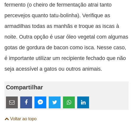
fermento (o cheiro de fermentação atrai tanto
percevejos quanto tatu-bolinha). Verifique as
armadilhas todas as manhãs e troque as iscas à
noite. Outra opção é usar óleo vegetal com algumas
gotas de gordura de bacon como isca. Nesse caso,
é importante utilizar um recipiente fechado que não
seja acessível a gatos ou outros animais.
Compartilhar
Estes
links
Compartilhe
Compartilhe
Compartilhe
Compartilhe
Compartilhe
Compartilhe
são
Voltar ao topo
esta
esta
esta
esta
esta
esta
para
publicação
publicação
publicação
publicação
publicação
publicação