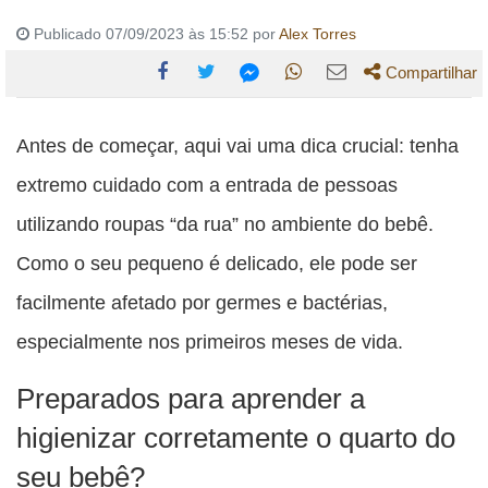
Publicado 07/09/2023 às 15:52 por
Alex Torres
Compartilhar
Compartilhe
Compartilhe
Compartilhe
Compartilhe
Compartilhe
esta
esta
esta
esta
Antes de começar, aqui vai uma dica crucial: tenha
esta
publicação
publicação
publicação
publicação
publicação
extremo cuidado com a entrada de pessoas
com
com
com
com
com
utilizando roupas “da rua” no ambiente do bebê.
Facebook
Twitter
WhatsApp
Email
Messenger
Como o seu pequeno é delicado, ele pode ser
facilmente afetado por germes e bactérias,
especialmente nos primeiros meses de vida.
Preparados para aprender a
higienizar corretamente o quarto do
seu bebê?