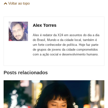
são
Voltar ao topo
esta
esta
esta
esta
esta
esta
para
publicação
publicação
publicação
publicação
publicação
publicação
links
com
com
com
com
com
com
de
Alex Torres
Email
Facebook
Twitter
WhatsApp
LinkedIn
Messenger
sites
Alex é redator da X24 em assuntos do dia a dia
externos
do Brasil, Mundo e da cidade local, também é
um forte conhecedor de política. Hoje faz parte
de
de grupos de jovens da cidade comprometidos
redes
com a ação social e desenvolvimento humano.
sociais
Posts relacionados