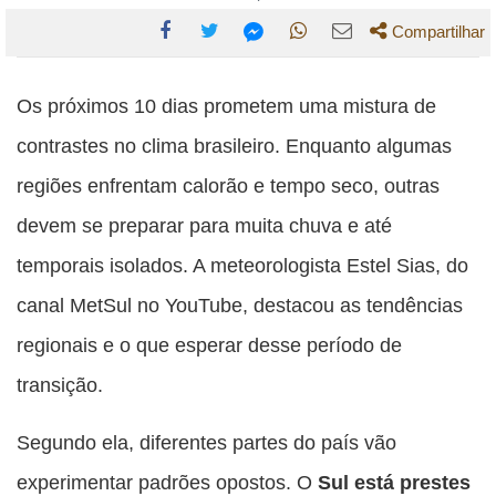
Compartilhar
Compartilhe
Compartilhe
Compartilhe
Compartilhe
Compartilhe
esta
esta
esta
esta
Os próximos 10 dias prometem uma mistura de
esta
publicação
publicação
publicação
publicação
publicação
contrastes no clima brasileiro. Enquanto algumas
com
com
com
com
com
regiões enfrentam calorão e tempo seco, outras
Facebook
Twitter
WhatsApp
Email
Messenger
devem se preparar para muita chuva e até
temporais isolados. A meteorologista Estel Sias, do
canal MetSul no YouTube, destacou as tendências
regionais e o que esperar desse período de
transição.
Segundo ela, diferentes partes do país vão
experimentar padrões opostos. O
Sul está prestes