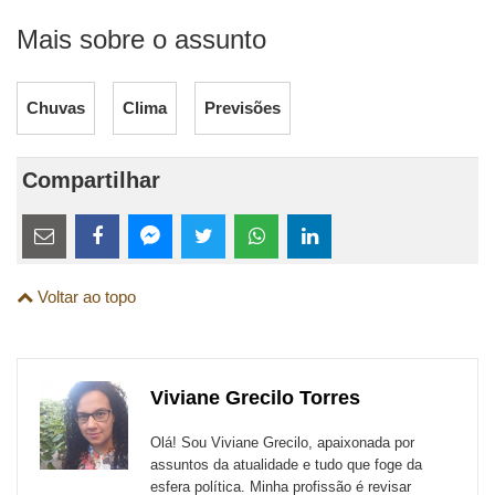
Mais sobre o assunto
Chuvas
Clima
Previsões
Compartilhar
Estes
links
Compartilhe
Compartilhe
Compartilhe
Compartilhe
Compartilhe
Compartilhe
são
Voltar ao topo
esta
esta
esta
esta
esta
esta
para
publicação
publicação
publicação
publicação
publicação
publicação
links
com
com
com
com
com
com
de
Viviane Grecilo Torres
Email
Facebook
Twitter
WhatsApp
LinkedIn
Messenger
sites
Olá! Sou Viviane Grecilo, apaixonada por
externos
assuntos da atualidade e tudo que foge da
esfera política. Minha profissão é revisar