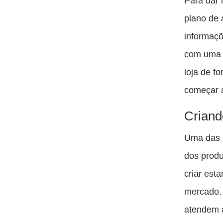
Para dar 
plano de 
informaçõ
com uma c
loja de f
começar 
Criand
Uma das c
dos produt
criar est
mercado. 
atendem a