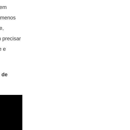
uem
m menos
e,
 precisar
e e
 de