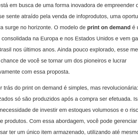
es
está em busca de uma forma inovadora de empreender o
pu
e sente atraído pela venda de infoprodutos, uma oport
c
a surge no horizonte. O modelo de
print on demand
é 
F
a consolidada na Europa e nos Estados Unidos e vem g
Brasil nos últimos anos. Ainda pouco explorado, esse m
 chance de você se tornar um dos pioneiros e lucrar
tivamente com essa proposta.
or trás do print on demand é simples, mas revolucionária
zados só são produzidos após a compra ser efetuada. I
 necessidade de investir em estoques volumosos e o ris
de produtos. Com essa abordagem, você pode gerenciar
sar ter um único item armazenado, utilizando até mesm