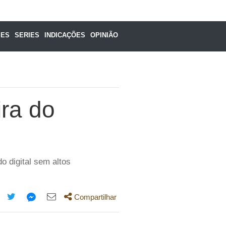
MES
SERIES
INDICAÇÕES
OPINIÃO
ra do
 digital sem altos
Compartilhar
mpartilhe
Compartilhe
Compartilhe
Compartilhe