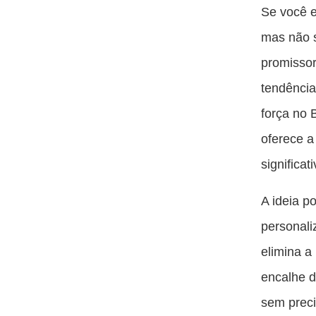
Se você 
mas não s
promissor
tendênci
força no 
oferece a
significa
A ideia p
personali
elimina a
encalhe 
sem preci