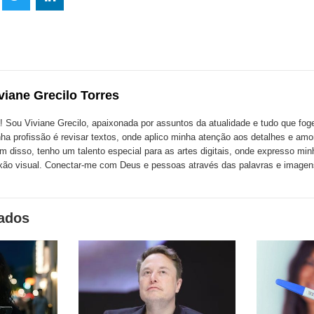
lhe
Compartilhe
Compartilhe
mpartilhe
esta
esta
ta
ão
publicação
publicação
blicação
com
com
m
viane Grecilo Torres
k
Twitter
LinkedIn
ssenger
! Sou Viviane Grecilo, apaixonada por assuntos da atualidade e tudo que foge 
ha profissão é revisar textos, onde aplico minha atenção aos detalhes e amo
m disso, tenho um talento especial para as artes digitais, onde expresso minh
xão visual. Conectar-me com Deus e pessoas através das palavras e image
nados