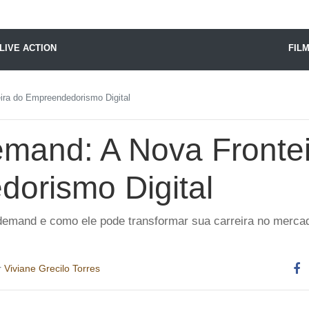
X24 Notícias
LIVE ACTION
FIL
ira do Empreendedorismo Digital
emand: A Nova Frontei
orismo Digital
emand e como ele pode transformar sua carreira no mercado
r
Viviane Grecilo Torres
Co