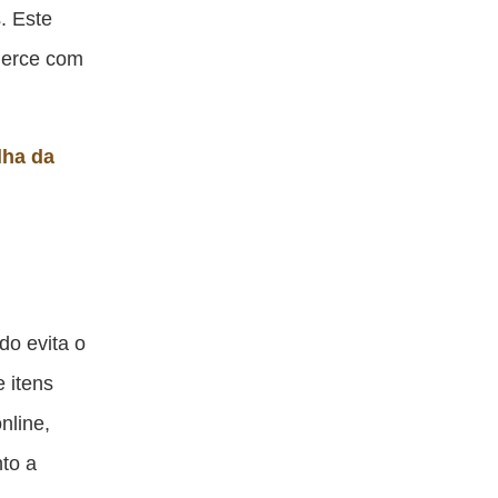
s. Este
merce com
lha da
do evita o
e itens
nline,
nto a