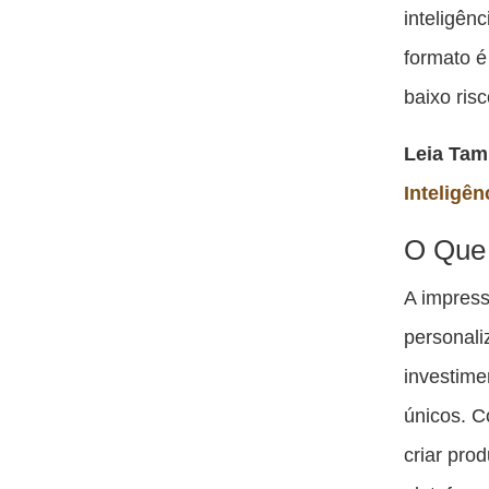
inteligênc
formato 
baixo risc
Leia Ta
Inteligên
O Que
A impres
personali
investime
únicos. C
criar pro