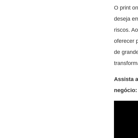
O print o
deseja e
riscos. A
oferecer 
de grande
transform
Assista 
negócio: