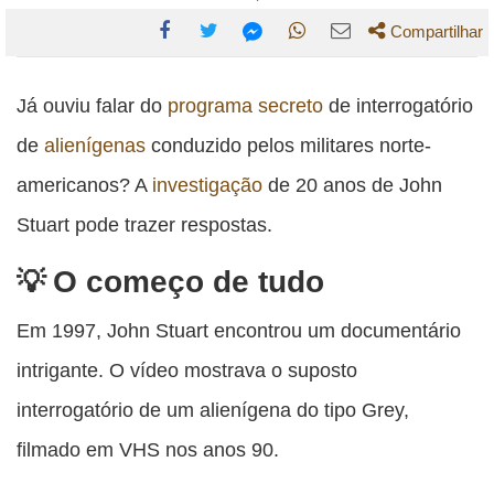
Compartilhar
Compartilhe
Compartilhe
Compartilhe
Compartilhe
Compartilhe
esta
esta
esta
esta
Já ouviu falar do
programa secreto
de interrogatório
esta
publicação
publicação
publicação
publicação
publicação
de
alienígenas
conduzido pelos militares norte-
com
com
com
com
com
americanos? A
investigação
de 20 anos de John
Facebook
Twitter
WhatsApp
Email
Messenger
Stuart pode trazer respostas.
O começo de tudo
Em 1997, John Stuart encontrou um documentário
intrigante. O vídeo mostrava o suposto
interrogatório de um alienígena do tipo Grey,
filmado em VHS nos anos 90.