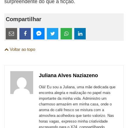
surpreendente do que a ficção.
Compartilhar
Estes
links
Compartilhe
Compartilhe
Compartilhe
Compartilhe
Compartilhe
Compartilhe
são
Voltar ao topo
esta
esta
esta
esta
esta
esta
para
publicação
publicação
publicação
publicação
publicação
publicação
links
com
com
com
com
com
com
de
Juliana Alves Naziazeno
Email
Facebook
Twitter
WhatsApp
LinkedIn
Messenger
sites
Olá! Eu sou a Juliana, uma mãe dedicada que
externos
encontra alegria e realização no papel mais
importante da minha vida. Administro um
de
charmoso armazém em minha casa, onde o
redes
aroma do café fresco se mistura com a
atmosfera acolhedora que tanto valorizo. Nas
sociais
horas vagas, expresso minha criatividade
escrevendo para o X24, compartilhando