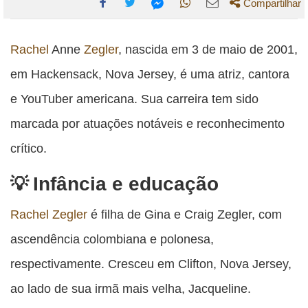
Compartilhar
Compartilhe
Compartilhe
Compartilhe
Compartilhe
Compartilhe
esta
esta
esta
esta
Rachel
Anne
Zegler
, nascida em 3 de maio de 2001,
esta
publicação
publicação
publicação
publicação
publicação
em Hackensack, Nova Jersey, é uma atriz, cantora
com
com
com
com
com
e YouTuber americana. Sua carreira tem sido
Facebook
Twitter
WhatsApp
Email
Messenger
marcada por atuações notáveis e reconhecimento
crítico.
Infância e educação
Rachel Zegler
é filha de Gina e Craig Zegler, com
ascendência colombiana e polonesa,
respectivamente. Cresceu em Clifton, Nova Jersey,
ao lado de sua irmã mais velha, Jacqueline.