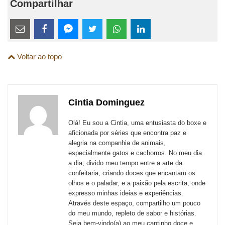
Compartilhar
Estes
links
Compartilhe
Compartilhe
Compartilhe
Compartilhe
Compartilhe
Compartilhe
são
Voltar ao topo
esta
esta
esta
esta
esta
esta
para
publicação
publicação
publicação
publicação
publicação
publicação
links
com
com
com
com
com
com
de
Cintia Dominguez
Email
Facebook
Twitter
WhatsApp
LinkedIn
Messenger
sites
Olá! Eu sou a Cintia, uma entusiasta do boxe e
externos
aficionada por séries que encontra paz e
alegria na companhia de animais,
de
especialmente gatos e cachorros. No meu dia
redes
a dia, divido meu tempo entre a arte da
confeitaria, criando doces que encantam os
sociais
olhos e o paladar, e a paixão pela escrita, onde
expresso minhas ideias e experiências.
Através deste espaço, compartilho um pouco
do meu mundo, repleto de sabor e histórias.
Seja bem-vindo(a) ao meu cantinho doce e