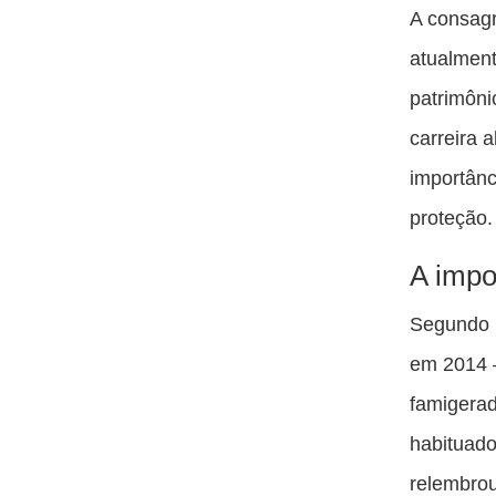
A consagr
atualment
patrimôni
carreira 
importânc
proteção.
A impo
Segundo B
em 2014 –
famigerad
habituado
relembrou