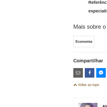
Referênc
especiali
Mais sobre o
Economia
Compartilhar
Estes
links
Compartilhe
Comparti
Co
Voltar ao topo
são
esta
esta
es
para
publicação
publicaç
pu
links
com
com
co
Al