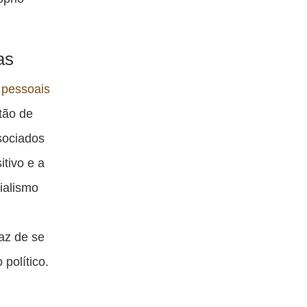
as
 pessoais
tão de
ssociados
tivo e a
ialismo
az de se
político.