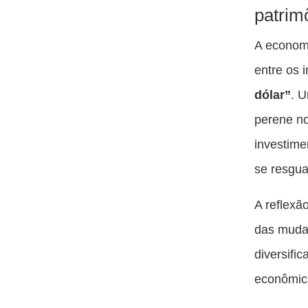
patrim
A econom
entre os 
dólar”
. 
perene no
investim
se resgua
A reflexã
das muda
diversifi
econômica