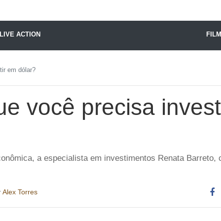
X24 Notícias
LIVE ACTION
FIL
tir em dólar?
e você precisa invest
conômica, a especialista em investimentos Renata Barreto,
r
Alex Torres
Co