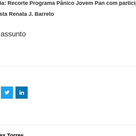
ia: Recorte Programa Pânico Jovem Pan com partic
sta Renata J. Barreto
 assunto
lhe
Compartilhe
Compartilhe
mpartilhe
esta
esta
ta
ão
publicação
publicação
blicação
com
com
m
ex Torres