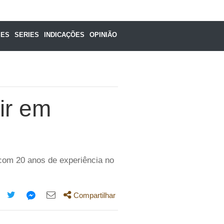
MES
SERIES
INDICAÇÕES
OPINIÃO
ir em
 com 20 anos de experiência no
Compartilhar
mpartilhe
Compartilhe
Compartilhe
Compartilhe