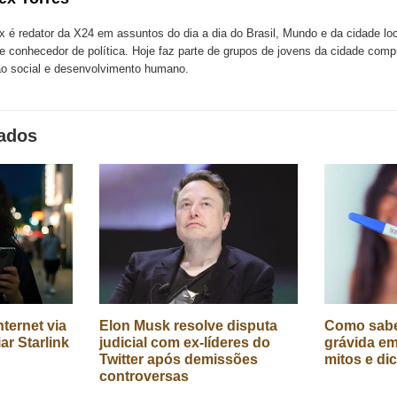
k
Twitter
LinkedIn
ssenger
x é redator da X24 em assuntos do dia a dia do Brasil, Mundo e da cidade l
te conhecedor de política. Hoje faz parte de grupos de jovens da cidade com
o social e desenvolvimento humano.
nados
ternet via
Elon Musk resolve disputa
Como sabe
iar Starlink
judicial com ex-líderes do
grávida em
Twitter após demissões
mitos e di
controversas