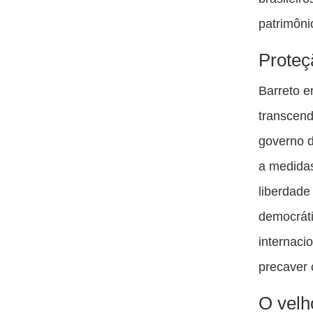
patrimôni
Proteç
Barreto e
transcend
governo d
a medidas
liberdade
democráti
internaci
precaver 
O velh