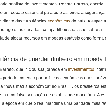
es
ada analista de investimentos, Renata Barreto, aborda
pu
e um debate essencial para os brasileiros: a segurança
c
o diante das turbulências
econômicas
do país. A especial
F
abrange duas décadas, compartilhou sua visão sobre a
ia de alocar recursos em moedas estáveis como forma 
rtância de guardar dinheiro em moeda f
arreto, que iniciou sua jornada em
investimentos
inter
 período marcado por políticas econômicas questionáve
a “nova matriz econômica” no Brasil –, os brasileiros e
s a uma falsa sensação de estabilidade monetária. A esp
 a época em que o real mantinha uma paridade mais fa