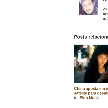
de
Email
Faceboo
Me
sites
Ale
for
externos
açã
de
redes
Posts relacio
sociais
China aposta em in
satélite para desaf
de Elon Musk