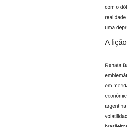
com o dól
realidade
uma depre
A liçã
Renata B
emblemáti
em moeda
econômica
argentina
volatilid
brasileir