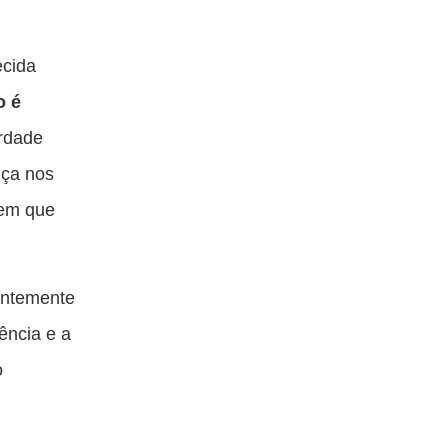
ecida
o é
erdade
nça nos
 em que
entemente
ência e a
o