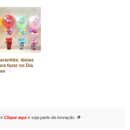
arantida: ideias
ara fazer no Dia
ças
o!
Clique aqui
e seja parte da inovação. 🌟