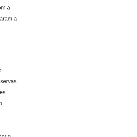
com a
varam a
o
eservas
ses
o
óprio