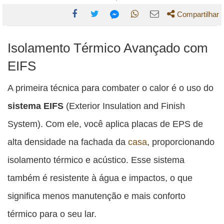
Compartilhar
Compartilhe
Compartilhe
Compartilhe
Compartilhe
Compartilhe
Isolamento Térmico Avançado com
esta
esta
esta
esta
esta
publicação
publicação
publicação
publicação
publicação
EIFS
com
com
com
com
com
A primeira técnica para combater o calor é o uso do
Facebook
Twitter
WhatsApp
Email
Messenger
sistema EIFS
(Exterior Insulation and Finish
System). Com ele, você aplica placas de EPS de
alta densidade na fachada da
casa
, proporcionando
isolamento térmico e acústico. Esse sistema
também é resistente à água e impactos, o que
significa menos manutenção e mais conforto
térmico para o seu lar.