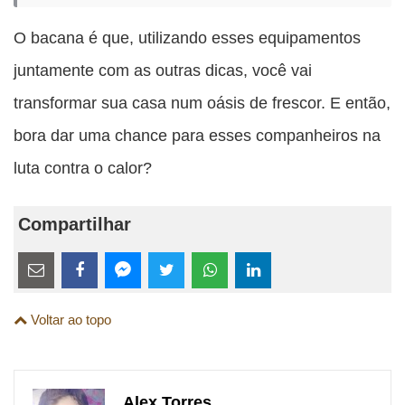
O bacana é que, utilizando esses equipamentos
juntamente com as outras dicas, você vai
transformar sua casa num oásis de frescor. E então,
bora dar uma chance para esses companheiros na
luta contra o calor?
Compartilhar
Estes
links
Compartilhe
Compartilhe
Compartilhe
Compartilhe
Compartilhe
Compartilhe
são
Voltar ao topo
esta
esta
esta
esta
esta
esta
para
publicação
publicação
publicação
publicação
publicação
publicação
links
com
com
com
com
com
com
de
Alex Torres