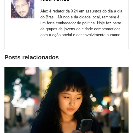
Email
Facebook
Twitter
WhatsApp
LinkedIn
Messenger
sites
Alex é redator da X24 em assuntos do dia a dia
externos
do Brasil, Mundo e da cidade local, também é
um forte conhecedor de política. Hoje faz parte
de
de grupos de jovens da cidade comprometidos
redes
com a ação social e desenvolvimento humano.
sociais
Posts relacionados