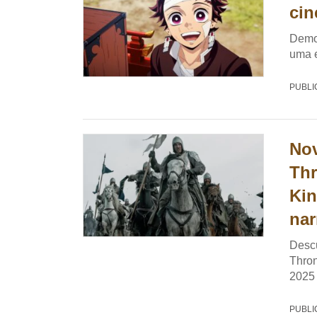
cin
Demo
uma e
PUBLI
Nov
Thr
Kin
nar
Descu
Thron
2025
PUBLI