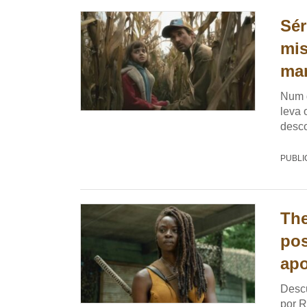
Sér
mis
ma
Num d
leva 
desco
PUBLI
The
pos
apo
Desc
por R