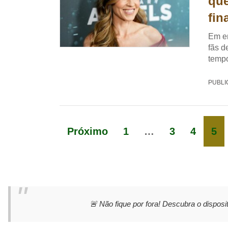
que
fin
Em en
fãs d
tempo
PUBLI
Próximo
1
…
3
4
5
🚨 Não fique por fora! Descubra o disposit