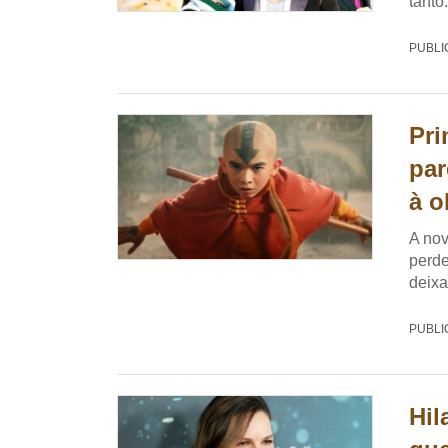
tanto.
PUBLI
Pri
par
à o
A nov
perde
deixa
PUBLI
Hil