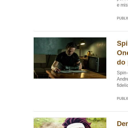
e mis
PUBLI
Spi
One
do 
Spin-
Andre
fidel
PUBLI
Dem