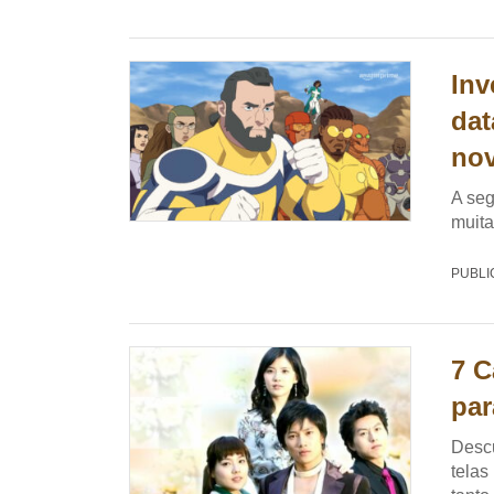
Inv
dat
no
A seg
muita
PUBLI
7 C
par
Descu
telas