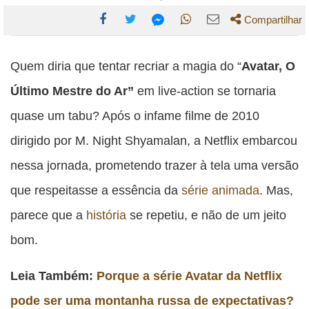
Compartilhar
Compartilhe
Compartilhe
Compartilhe
Compartilhe
Compartilhe
esta
esta
esta
esta
Quem diria que tentar recriar a magia do “
Avatar, O
esta
publicação
publicação
publicação
publicação
publicação
Último Mestre do Ar”
em live-action se tornaria
com
com
com
com
com
quase um tabu? Após o infame filme de 2010
Facebook
Twitter
WhatsApp
Email
Messenger
dirigido por M. Night Shyamalan, a Netflix embarcou
nessa jornada, prometendo trazer à tela uma versão
que respeitasse a essência da
série animada
. Mas,
parece que a
história
se repetiu, e não de um jeito
bom.
Leia Também:
Porque a série Avatar da Netflix
pode ser uma montanha russa de expectativas?