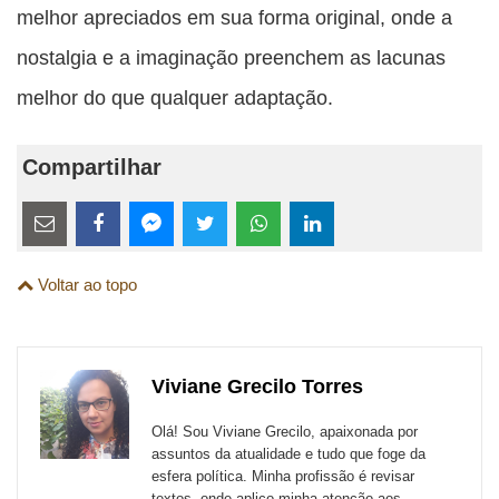
melhor apreciados em sua forma original, onde a
nostalgia e a imaginação preenchem as lacunas
melhor do que qualquer adaptação.
Compartilhar
Estes
links
Compartilhe
Compartilhe
Compartilhe
Compartilhe
Compartilhe
Compartilhe
são
Voltar ao topo
esta
esta
esta
esta
esta
esta
para
publicação
publicação
publicação
publicação
publicação
publicação
links
com
com
com
com
com
com
de
Viviane Grecilo Torres
Email
Facebook
Twitter
WhatsApp
LinkedIn
Messenger
sites
Olá! Sou Viviane Grecilo, apaixonada por
externos
assuntos da atualidade e tudo que foge da
esfera política. Minha profissão é revisar
de
textos, onde aplico minha atenção aos