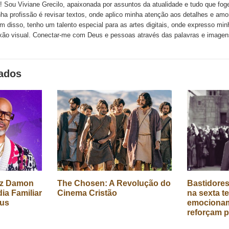
! Sou Viviane Grecilo, apaixonada por assuntos da atualidade e tudo que foge 
ha profissão é revisar textos, onde aplico minha atenção aos detalhes e amo
m disso, tenho um talento especial para as artes digitais, onde expresso minh
xão visual. Conectar-me com Deus e pessoas através das palavras e image
nados
az Damon
The Chosen: A Revolução do
Bastidore
a Familiar
Cinema Cristão
na sexta 
lus
emocionam
reforçam p