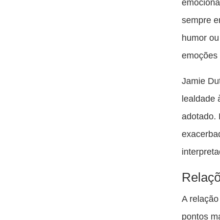
emocional
sempre en
humor ou 
emoções d
Jamie Du
lealdade 
adotado. 
exacerbad
interpret
Relaçõ
A relação
pontos ma