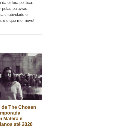
da esfera política.
r pelas palavras.
a criatividade e
ns é o que me move!
s de The Chosen
temporada
 Matera e
lanos até 2028