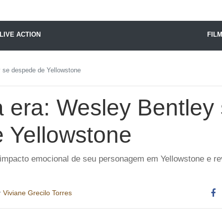
X24 Notícias
LIVE ACTION
FIL
 se despede de Yellowstone
 era: Wesley Bentley
 Yellowstone
 impacto emocional de seu personagem em Yellowstone e rev
r
Viviane Grecilo Torres
Co