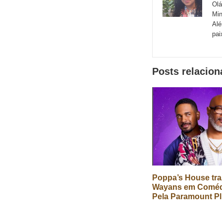
sites
Olá
Min
externos
Alé
de
pai
redes
sociais
Posts relacio
Poppa’s House tr
Wayans em Comédi
Pela Paramount P