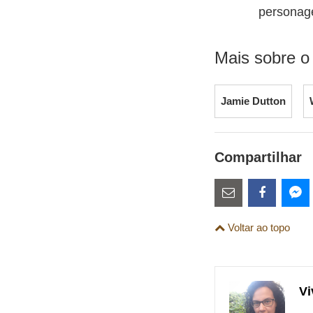
personag
Mais sobre o
Jamie Dutton
Compartilhar
Estes
links
Compartilhe
Comparti
Co
Voltar ao topo
são
esta
esta
es
para
publicação
publicaç
pu
links
com
com
co
Vi
de
Email
Faceboo
Me