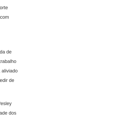
orte
a com
ada de
trabalho
 aliviado
edir de
Wesley
dade dos