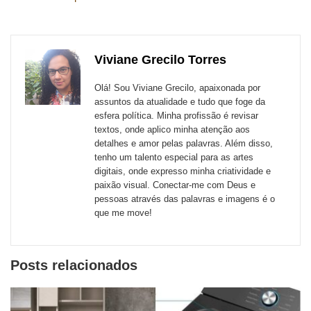
esta
esta
esta
esta
esta
esta
para
publicação
publicação
publicação
publicação
publicação
publicação
links
com
com
com
com
com
com
de
Viviane Grecilo Torres
Email
Facebook
Twitter
WhatsApp
LinkedIn
Messenger
sites
Olá! Sou Viviane Grecilo, apaixonada por
externos
assuntos da atualidade e tudo que foge da
esfera política. Minha profissão é revisar
de
textos, onde aplico minha atenção aos
redes
detalhes e amor pelas palavras. Além disso,
tenho um talento especial para as artes
sociais
digitais, onde expresso minha criatividade e
paixão visual. Conectar-me com Deus e
pessoas através das palavras e imagens é o
que me move!
Posts relacionados