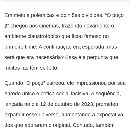
Compartilhe
Compartilhe
Compartilhe
Compartilhe
Compartilhe
esta
esta
esta
esta
Em meio a polêmicas e opiniões divididas, “O poço
esta
publicação
publicação
publicação
publicação
publicação
2” chegou aos cinemas, trazendo novamente o
com
com
com
com
com
ambiente claustrofóbico que ficou famoso no
Facebook
Twitter
WhatsApp
Email
Messenger
primeiro filme. A continuação era esperada, mas
será que era necessária? Essa é a pergunta que
muitos fãs têm se feito.
Quando “O poço” estreou, ele impressionou por seu
enredo único e crítica social incisiva. A sequência,
lançada no dia 12 de outubro de 2023, prometeu
expandir esse universo, aumentando a expectativa
dos que adoraram o original. Contudo, também