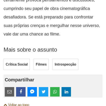
cumprindo seu papel de obra cinematográfica
desafiadora. Se está preparado para confrontar
suas próprias crenças e mergulhar nesse universo,
vale dar uma chance ao filme.
Mais sobre o assunto
Crítica Social
Filmes
Introspecção
Compartilhar
Estes
links
Compartilhe
Compartilhe
Compartilhe
Compartilhe
Compartilhe
Compartilhe
são
Voltar ao topo