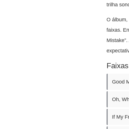
trilha son
O álbum, 
faixas. E
Mistake”.
expectati
Faixas
Good M
Oh, Wh
If My 