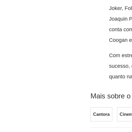
Joker, Fol
Joaquin P
conta com
Coogan e
Com estre
sucesso, 
quanto na
Mais sobre o
Cantora
Cine