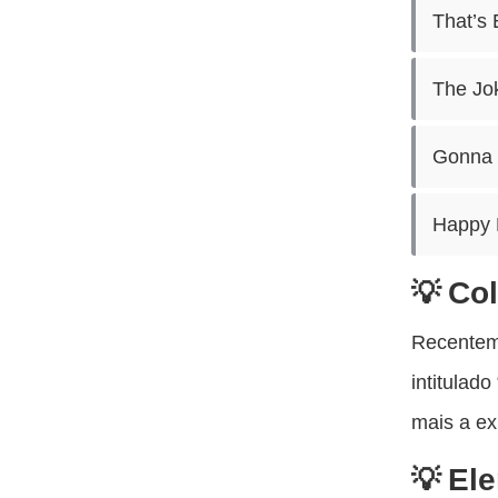
That’s 
The Jo
Gonna 
Happy 
Co
Recentem
intitulad
mais a ex
Ele