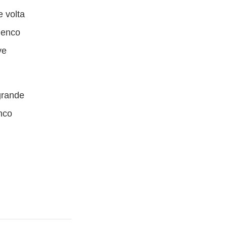
e volta
lenco
ve
grande
nco