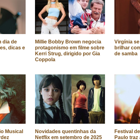
 dia de
Millie Bobby Brown negocia
Virgínia s
es, dicas e
protagonismo em filme sobre
brilhar co
Kerri Strug, dirigido por Gia
de samba
Coppola
o Musical
Novidades quentinhas da
Festival d
rdez
Netflix em setembro de 2025
Paulo traz