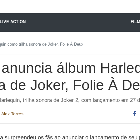
X24 Notícias
LIVE ACTION
FIL
in como trilha sonora de Joker, Folie À Deux
anuncia álbum Harle
ra de Joker, Folie À D
arlequin, trilha sonora de Joker 2, com lançamento em 27 
r
Alex Torres
Co
es
a surpreendeu os fãs ao anunciar o lançamento de seu