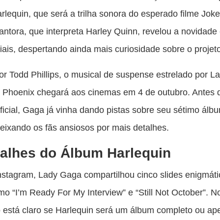
pu
rlequin, que será a trilha sonora do esperado filme Joker
c
antora, que interpreta Harley Quinn, revelou a novidad
F
iais, despertando ainda mais curiosidade sobre o projet
por Todd Phillips, o musical de suspense estrelado por 
 Phoenix chegará aos cinemas em 4 de outubro. Antes 
ficial, Gaga já vinha dando pistas sobre seu sétimo álb
deixando os fãs ansiosos por mais detalhes.
alhes do Álbum Harlequin
stagram, Lady Gaga compartilhou cinco slides enigmát
mo “I’m Ready For My Interview” e “Still Not October”. N
 está claro se Harlequin será um álbum completo ou a