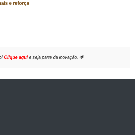
ais e reforça
o!
Clique aqui
e seja parte da inovação. 🌟