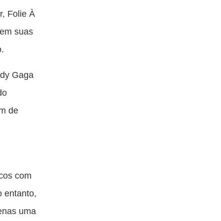
blicação
publicação
publicação
publicação
, Folie À
om
com
com
com
e em suas
acebook
Twitter
Email
Messenger
o.
Lady Gaga
do
um de
icos com
o entanto,
penas uma