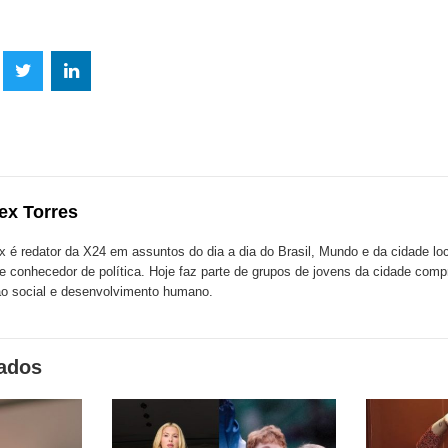
lhe
Compartilhe
Compartilhe
mpartilhe
esta
esta
ta
ão
publicação
publicação
blicação
com
com
m
ex Torres
k
Twitter
LinkedIn
ssenger
x é redator da X24 em assuntos do dia a dia do Brasil, Mundo e da cidade l
te conhecedor de política. Hoje faz parte de grupos de jovens da cidade com
o social e desenvolvimento humano.
nados