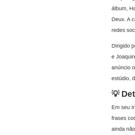
álbum, Ha
Deux. A c
redes soc
Dirigido 
e Joaquin
anúncio o
estúdio, 
Det
Em seu In
frases co
ainda não