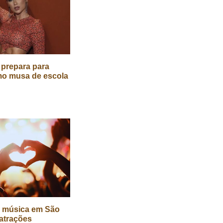
e prepara para
mo musa de escola
e música em São
 atrações