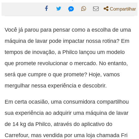
Compartilhar
Compartilhe
Compartilhe
Compartilhe
Compartilhe
Compartilhe
esta
esta
esta
esta
Você já parou para pensar como a escolha de uma
esta
publicação
publicação
publicação
publicação
publicação
máquina de lavar pode impactar nossa rotina? Em
com
com
com
com
com
tempos de inovação, a Philco lançou um modelo
Facebook
Twitter
WhatsApp
Email
Messenger
que promete revolucionar o mercado. No entanto,
será que cumpre o que promete? Hoje, vamos
mergulhar nessa experiência e descobrir.
Em certa ocasião, uma consumidora compartilhou
sua experiência ao adquirir uma máquina de lavar
de 14 kg da Philco, através do aplicativo do
Carrefour, mas vendida por uma loja chamada Fri