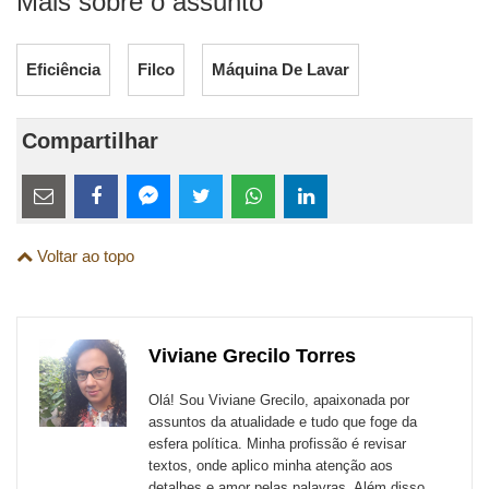
Mais sobre o assunto
Eficiência
Filco
Máquina De Lavar
Compartilhar
Estes
links
Compartilhe
Compartilhe
Compartilhe
Compartilhe
Compartilhe
Compartilhe
são
Voltar ao topo
esta
esta
esta
esta
esta
esta
para
publicação
publicação
publicação
publicação
publicação
publicação
links
com
com
com
com
com
com
de
Viviane Grecilo Torres
Email
Facebook
Twitter
WhatsApp
LinkedIn
Messenger
sites
Olá! Sou Viviane Grecilo, apaixonada por
externos
assuntos da atualidade e tudo que foge da
esfera política. Minha profissão é revisar
de
textos, onde aplico minha atenção aos
redes
detalhes e amor pelas palavras. Além disso,