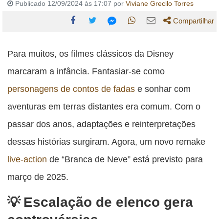
Publicado 12/09/2024 às 17:07 por
Viviane Grecilo Torres
Compartilhar
Compartilhe
Compartilhe
Compartilhe
Compartilhe
Compartilhe
esta
esta
esta
esta
Para muitos, os filmes clássicos da Disney
esta
publicação
publicação
publicação
publicação
publicação
marcaram a infância. Fantasiar-se como
com
com
com
com
com
personagens de contos de fadas
e sonhar com
Facebook
Twitter
WhatsApp
Email
Messenger
aventuras em terras distantes era comum. Com o
passar dos anos, adaptações e reinterpretações
dessas histórias surgiram. Agora, um novo remake
live-action
de “Branca de Neve” está previsto para
março de 2025.
Escalação de elenco gera