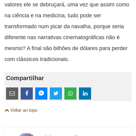
valores ele se debruçará, uma vez que assim como
na ciência e na medicina, tudo pode ser
transformado num picar da navalha, porque seria
diferente nas narrativas cinematográficas não é
mesmo? A final são bilhões de dólares para perder
com clássicos tradicionais.
Compartilhar
Estes
links
Compartilhe
Compartilhe
Compartilhe
Compartilhe
Compartilhe
Compartilhe
são
Voltar ao topo
esta
esta
esta
esta
esta
esta
para
publicação
publicação
publicação
publicação
publicação
publicação
links
com
com
com
com
com
com