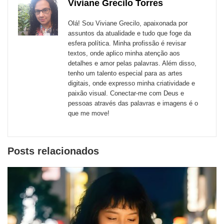
de
Viviane Grecilo Torres
Email
Facebook
Twitter
WhatsApp
LinkedIn
Messenger
sites
Olá! Sou Viviane Grecilo, apaixonada por
externos
assuntos da atualidade e tudo que foge da
esfera política. Minha profissão é revisar
de
textos, onde aplico minha atenção aos
redes
detalhes e amor pelas palavras. Além disso,
tenho um talento especial para as artes
sociais
digitais, onde expresso minha criatividade e
paixão visual. Conectar-me com Deus e
pessoas através das palavras e imagens é o
que me move!
Posts relacionados