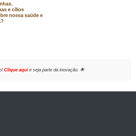
nhas,
as e cílios
obre nossa saúde e
a?
o!
Clique aqui
e seja parte da inovação. 🌟