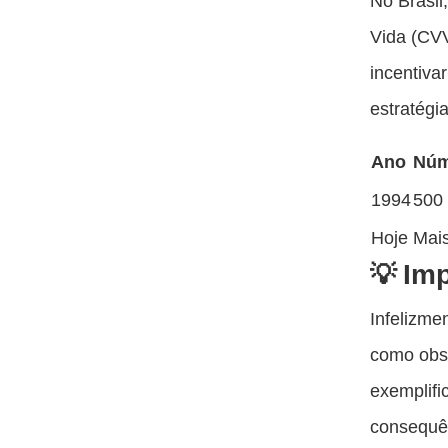
No Brasil
Vida (CV
incentiva
estratégi
Ano
Núm
1994
500
Hoje
Mais
Imp
Infelizme
como obse
exemplifi
consequên