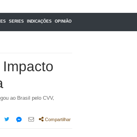
MES
SERIES
INDICAÇÕES
OPINIÃO
o Impacto
a
ou ao Brasil pelo CVV,
Compartilhar
mpartilhe
Compartilhe
Compartilhe
Compartilhe