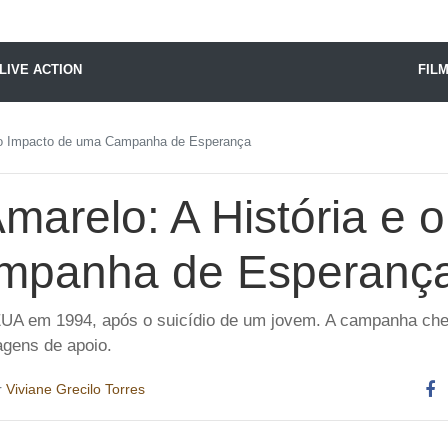
X24 Notícias
LIVE ACTION
FIL
e o Impacto de uma Campanha de Esperança
marelo: A História e 
mpanha de Esperanç
UA em 1994, após o suicídio de um jovem. A campanha cheg
agens de apoio.
r
Viviane Grecilo Torres
Co