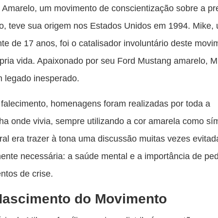
es
 Amarelo, um movimento de conscientização sobre a p
pu
io, teve sua origem nos Estados Unidos em 1994. Mike,
c
te de 17 anos, foi o catalisador involuntário deste mov
F
rópria vida. Apaixonado por seu Ford Mustang amarelo, M
 legado inesperado.
falecimento, homenagens foram realizadas por toda a
ha onde vivia, sempre utilizando a cor amarela como sí
tral era trazer à tona uma discussão muitas vezes evita
nte necessária: a saúde mental e a importância de ped
tos de crise.
Nascimento do Movimento