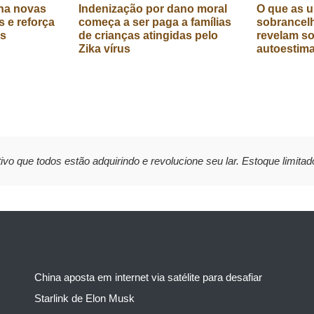
na novas
Indenização por dano moral
O que as u
 e reforça
começa a ser paga a famílias
sobrancelh
as
de crianças atingidas pelo
revelam s
Zika vírus
autoestim
ivo que todos estão adquirindo e revolucione seu lar. Estoque limitad
China aposta em internet via satélite para desafiar
Starlink de Elon Musk