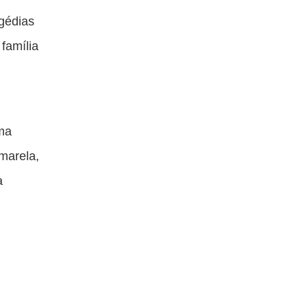
agédias
família
ema
amarela,
a