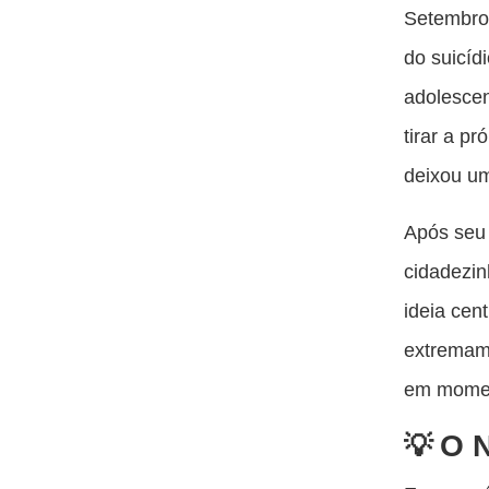
Setembro
do suicíd
adolescen
tirar a p
deixou um
Após seu 
cidadezin
ideia cen
extremame
em momen
O 