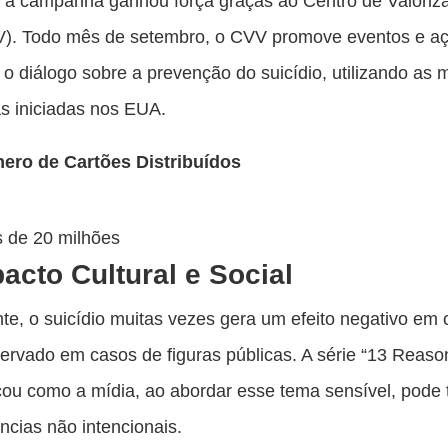
, a campanha ganhou força graças ao Centro de Valoriz
V). Todo mês de setembro, o CVV promove eventos e a
r o diálogo sobre a prevenção do suicídio, utilizando a
as iniciadas nos EUA.
ero de Cartões Distribuídos
 de 20 milhões
acto Cultural e Social
nte, o suicídio muitas vezes gera um efeito negativo em 
rvado em casos de figuras públicas. A série “13 Reas
cou como a mídia, ao abordar esse tema sensível, pode 
cias não intencionais.