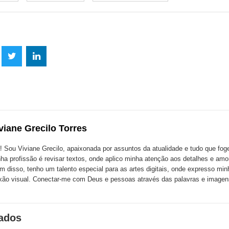
lhe
Compartilhe
Compartilhe
mpartilhe
esta
esta
ta
ão
publicação
publicação
blicação
com
com
m
viane Grecilo Torres
k
Twitter
LinkedIn
ssenger
! Sou Viviane Grecilo, apaixonada por assuntos da atualidade e tudo que foge 
ha profissão é revisar textos, onde aplico minha atenção aos detalhes e amo
m disso, tenho um talento especial para as artes digitais, onde expresso minh
xão visual. Conectar-me com Deus e pessoas através das palavras e image
nados