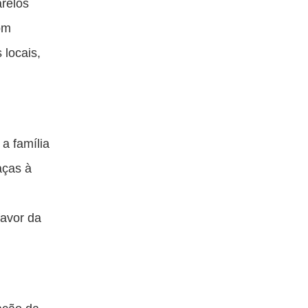
arelos
om
 locais,
a família
aças à
favor da