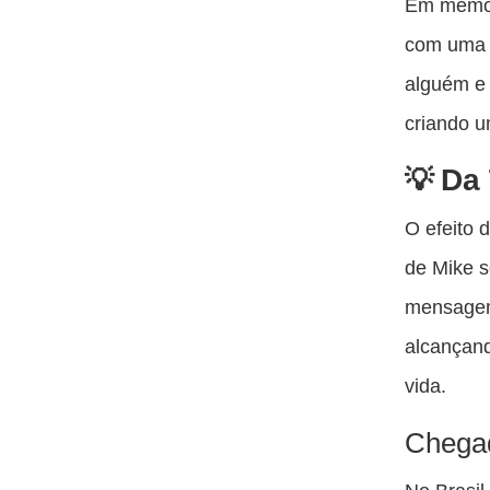
Em memóri
com uma m
alguém e 
criando u
Da 
O efeito 
de Mike 
mensagem 
alcançand
vida.
Chegad