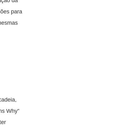
ação da
ções para
s mesmas
cadeia,
ons Why”
ter