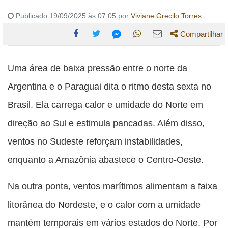
Publicado 19/09/2025 às 07:05 por
Viviane Grecilo Torres
Compartilhar
Compartilhe
Compartilhe
Compartilhe
Compartilhe
Compartilhe
esta
esta
esta
esta
Uma área de baixa pressão entre o norte da
esta
publicação
publicação
publicação
publicação
publicação
Argentina e o Paraguai dita o ritmo desta sexta no
com
com
com
com
com
Brasil. Ela carrega calor e umidade do Norte em
Facebook
Twitter
WhatsApp
Email
Messenger
direção ao Sul e estimula pancadas. Além disso,
ventos no Sudeste reforçam instabilidades,
enquanto a Amazônia abastece o Centro-Oeste.
Na outra ponta, ventos marítimos alimentam a faixa
litorânea do Nordeste, e o calor com a umidade
mantém temporais em vários estados do Norte. Por