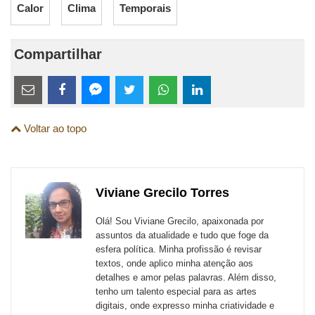
Calor
Clima
Temporais
Compartilhar
Estes
links
Compartilhe
Compartilhe
Compartilhe
Compartilhe
Compartilhe
Compartilhe
são
Voltar ao topo
esta
esta
esta
esta
esta
esta
para
publicação
publicação
publicação
publicação
publicação
publicação
links
com
com
com
com
com
com
de
Viviane Grecilo Torres
Email
Facebook
Twitter
WhatsApp
LinkedIn
Messenger
sites
Olá! Sou Viviane Grecilo, apaixonada por
externos
assuntos da atualidade e tudo que foge da
esfera política. Minha profissão é revisar
de
textos, onde aplico minha atenção aos
redes
detalhes e amor pelas palavras. Além disso,
tenho um talento especial para as artes
sociais
digitais, onde expresso minha criatividade e