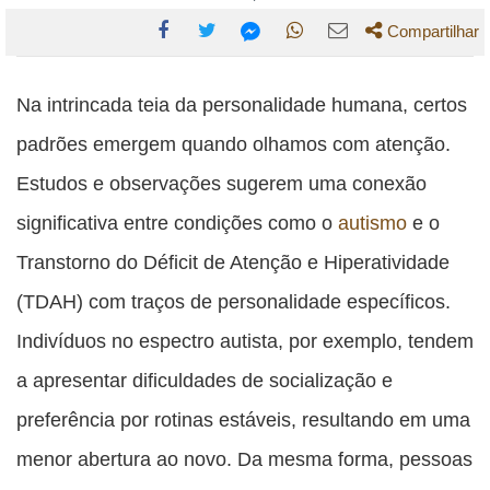
Compartilhar
Compartilhe
Compartilhe
Compartilhe
Compartilhe
Compartilhe
esta
esta
esta
esta
Na intrincada teia da personalidade humana, certos
esta
publicação
publicação
publicação
publicação
publicação
padrões emergem quando olhamos com atenção.
com
com
com
com
com
Estudos e observações sugerem uma conexão
Facebook
Twitter
WhatsApp
Email
Messenger
significativa entre condições como o
autismo
e o
Transtorno do Déficit de Atenção e Hiperatividade
(TDAH) com traços de personalidade específicos.
Indivíduos no espectro autista, por exemplo, tendem
a apresentar dificuldades de socialização e
preferência por rotinas estáveis, resultando em uma
menor abertura ao novo. Da mesma forma, pessoas