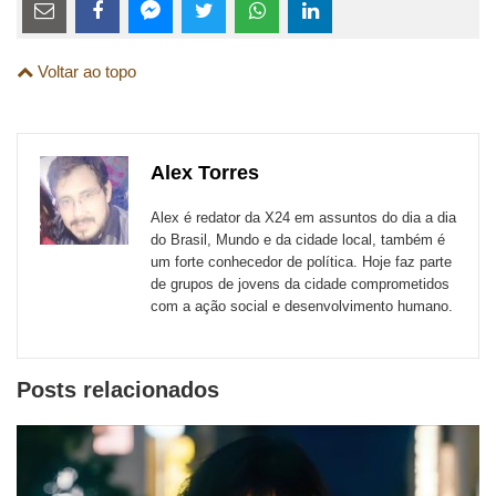
Estes
links
Compartilhe
Compartilhe
Compartilhe
Compartilhe
Compartilhe
Compartilhe
são
Voltar ao topo
esta
esta
esta
esta
esta
esta
para
publicação
publicação
publicação
publicação
publicação
publicação
links
com
com
com
com
com
com
de
Alex Torres
Email
Facebook
Twitter
WhatsApp
LinkedIn
Messenger
sites
Alex é redator da X24 em assuntos do dia a dia
externos
do Brasil, Mundo e da cidade local, também é
um forte conhecedor de política. Hoje faz parte
de
de grupos de jovens da cidade comprometidos
redes
com a ação social e desenvolvimento humano.
sociais
Posts relacionados