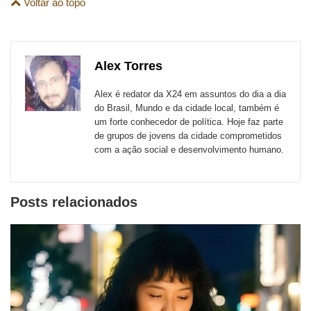
são
Voltar ao topo
esta
esta
esta
esta
esta
esta
para
publicação
publicação
publicação
publicação
publicação
publicação
links
com
com
com
com
com
com
de
Alex Torres
Email
Facebook
Twitter
WhatsApp
LinkedIn
Messenger
sites
Alex é redator da X24 em assuntos do dia a dia
externos
do Brasil, Mundo e da cidade local, também é
um forte conhecedor de política. Hoje faz parte
de
de grupos de jovens da cidade comprometidos
redes
com a ação social e desenvolvimento humano.
sociais
Posts relacionados