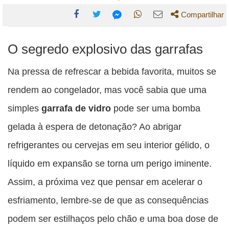
Compartilhar
Compartilhe
Compartilhe
Compartilhe
Compartilhe
Compartilhe
O segredo explosivo das garrafas
esta
esta
esta
esta
esta
publicação
publicação
publicação
publicação
publicação
Na pressa de refrescar a bebida favorita, muitos se
com
com
com
com
com
rendem ao congelador, mas você sabia que uma
Facebook
Twitter
WhatsApp
Email
Messenger
simples
garrafa de vidro
pode ser uma bomba
gelada à espera de detonação? Ao abrigar
refrigerantes ou cervejas em seu interior gélido, o
líquido em expansão se torna um perigo iminente.
Assim, a próxima vez que pensar em acelerar o
esfriamento, lembre-se de que as consequências
podem ser estilhaços pelo chão e uma boa dose de