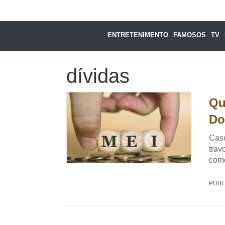
ENTRETENIMENTO
FAMOSOS
TV
dívidas
Qu
Do
Caso
trav
com
PUBL